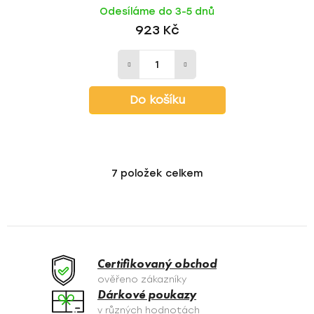
Odesíláme do 3-5 dnů
923 Kč
Do košíku
7
položek celkem
O
v
l
á
d
a
Certifikovaný obchod
c
ověřeno zákazníky
í
Dárkové poukazy
p
v různých hodnotách