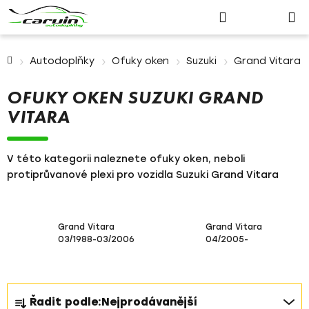
Nákupn
Přejít
Hledat
Přihlášení
na
košík
obsah
Domů
Autodoplňky
Ofuky oken
Suzuki
Grand Vitara
OFUKY OKEN SUZUKI GRAND
VITARA
V této kategorii naleznete ofuky oken, neboli
protiprůvanové plexi pro vozidla Suzuki Grand Vitara
Grand Vitara
Grand Vitara
03/1988-03/2006
04/2005-
Ř
Řadit podle:
Nejprodávanější