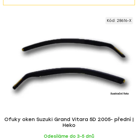
a
z
V
e
Kód:
28616-X
ý
n
p
í
i
p
s
r
p
o
r
d
o
u
d
k
u
t
k
ů
t
ů
Ofuky oken Suzuki Grand Vitara 5D 2005- přední |
Heko
Odesíláme do 3-5 dnů