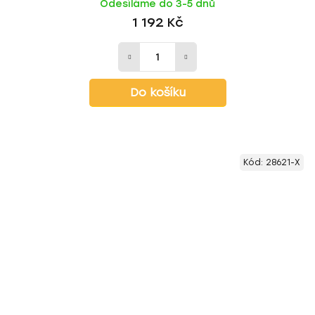
Odesíláme do 3-5 dnů
1 192 Kč
Do košíku
Kód:
28621-X