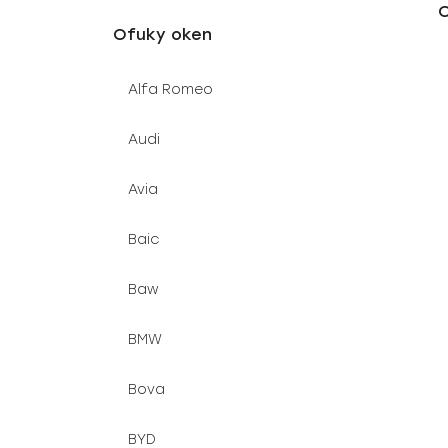
u
e
Ofuky oken
k
l
t
Alfa Romeo
ů
Audi
Avia
Baic
Baw
BMW
Bova
BYD