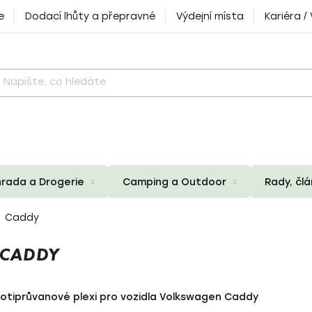
e
Dodací lhůty a přepravné
Výdejní místa
Kariéra /
rada a Drogerie
Camping a Outdoor
Rady, čl
Caddy
 CADDY
rotiprůvanové plexi pro vozidla Volkswagen Caddy