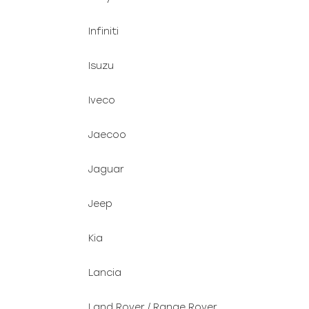
Infiniti
Isuzu
Iveco
Jaecoo
Jaguar
Jeep
Kia
Lancia
Land Rover / Range Rover