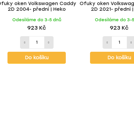
Ofuky oken Volkswagen Caddy
Ofuky oken Volkswa
2D 2004- přední | Heko
2D 2021- přední 
Odesíláme do 3-5 dnů
Odesíláme do 3-
923 Kč
923 Kč
Do košíku
Do košíku
O
v
l
á
d
a
c
í