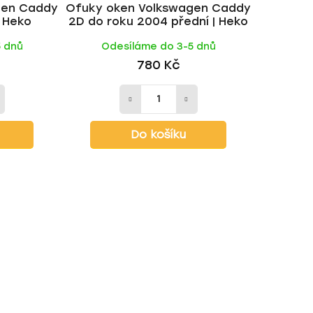
gen Caddy
Ofuky oken Volkswagen Caddy
t
| Heko
2D do roku 2004 přední | Heko
ů
5 dnů
Odesíláme do 3-5 dnů
780 Kč
Do košíku