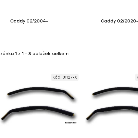
Caddy 02/2004-
Caddy 02/2020
tránka
1
z
1
-
3
položek celkem
Kód:
31127-X