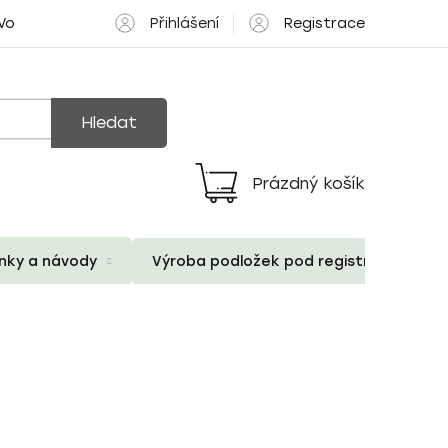
Přihlášení
Registrace
 Volné pozice
Hledat
Prázdný košík
Nákupní
košík
ánky a návody
Výroba podložek pod registrační znač