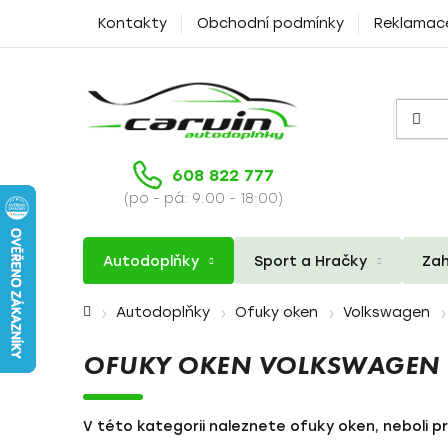
Přejít
Kontakty
Obchodní podmínky
Reklamac
na
obsah
608 822 777
(po - pá: 9:00 - 18:00)
Autodoplňky
Sport a Hračky
Zah
Domů
Autodoplňky
Ofuky oken
Volkswagen
OFUKY OKEN VOLKSWAGEN
V této kategorii naleznete ofuky oken, neboli p