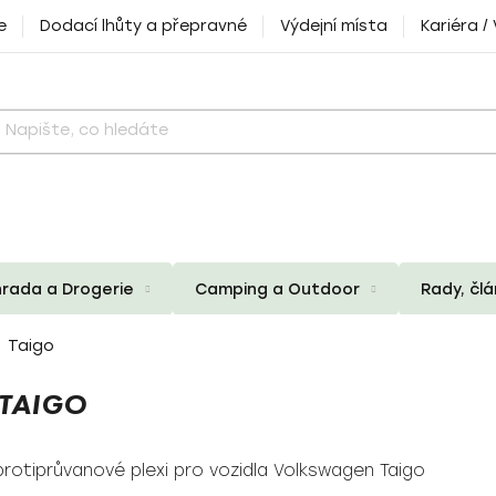
e
Dodací lhůty a přepravné
Výdejní místa
Kariéra /
rada a Drogerie
Camping a Outdoor
Rady, čl
Taigo
TAIGO
protiprůvanové plexi pro vozidla Volkswagen Taigo