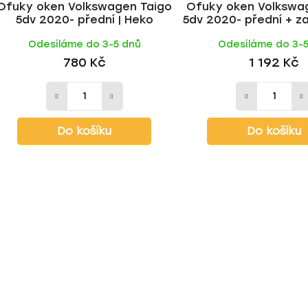
Ofuky oken Volkswagen Taigo
Ofuky oken Volkswa
5dv 2020- přední | Heko
5dv 2020- přední + za
Odesíláme do 3-5 dnů
Odesíláme do 3-
780 Kč
1 192 Kč
Do košíku
Do košíku
O
v
l
á
d
a
c
í