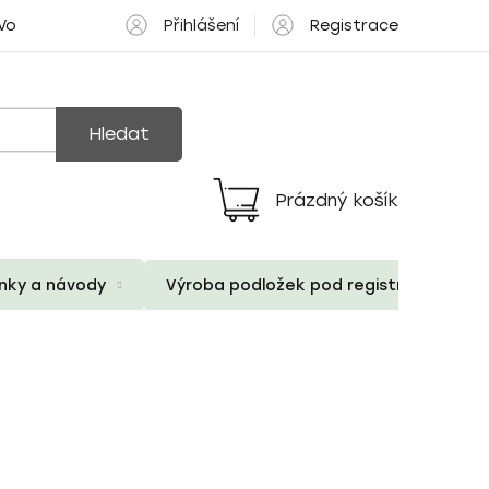
Přihlášení
Registrace
 Volné pozice
Hledat
Prázdný košík
Nákupní
košík
ánky a návody
Výroba podložek pod registrační znač