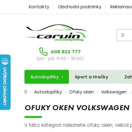
Přejít
Kontakty
Obchodní podmínky
Reklamac
na
obsah
608 822 777
(po - pá: 9:00 - 18:00)
Autodoplňky
Sport a Hračky
Zah
Domů
Autodoplňky
Ofuky oken
Volkswagen
OFUKY OKEN VOLKSWAGEN 
V této kategorii naleznete ofuky oken, neboli 