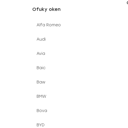
u
e
Ofuky oken
k
l
t
Alfa Romeo
ů
Audi
Avia
Baic
Baw
BMW
Bova
BYD