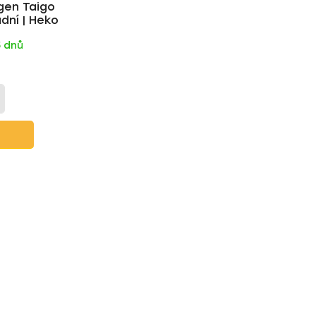
gen Taigo
t
dní | Heko
ů
5 dnů