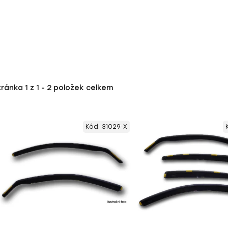
tránka
1
z
1
-
2
položek celkem
Kód:
31029-X