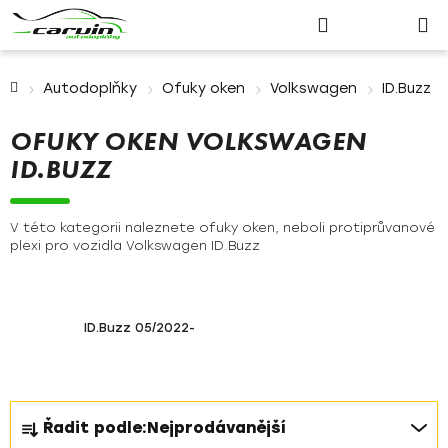
Nákupn
Přejít
Hledat
Přihlášení
na
košík
obsah
Domů
Autodoplňky
Ofuky oken
Volkswagen
ID.Buzz
OFUKY OKEN VOLKSWAGEN
ID.BUZZ
V této kategorii naleznete ofuky oken, neboli protiprůvanové
plexi pro vozidla Volkswagen ID.Buzz
ID.Buzz 05/2022-
Ř
Řadit podle:
Nejprodávanější
a