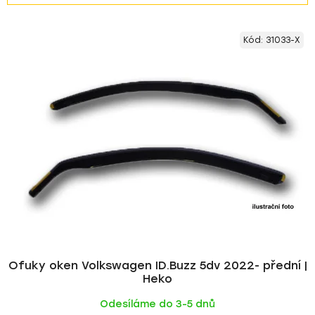
z
V
e
Kód:
31033-X
ý
n
p
í
i
p
s
r
p
o
r
d
o
u
d
k
u
t
k
ů
t
ů
Ofuky oken Volkswagen ID.Buzz 5dv 2022- přední |
Heko
Odesíláme do 3-5 dnů