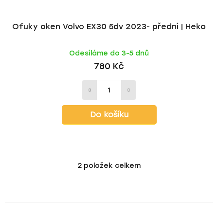
Ofuky oken Volvo EX30 5dv 2023- přední | Heko
Odesíláme do 3-5 dnů
780 Kč
Do košíku
2
položek celkem
O
v
l
á
d