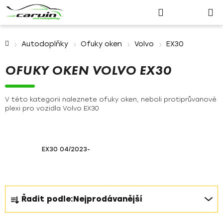
Nákupn
Přejít
Hledat
Přihlášení
na
košík
obsah
Domů
Autodoplňky
Ofuky oken
Volvo
EX30
OFUKY OKEN VOLVO EX30
V této kategorii naleznete ofuky oken, neboli protiprůvanové
plexi pro vozidla Volvo EX30
EX30 04/2023-
Ř
Řadit podle:
Nejprodávanější
a
z