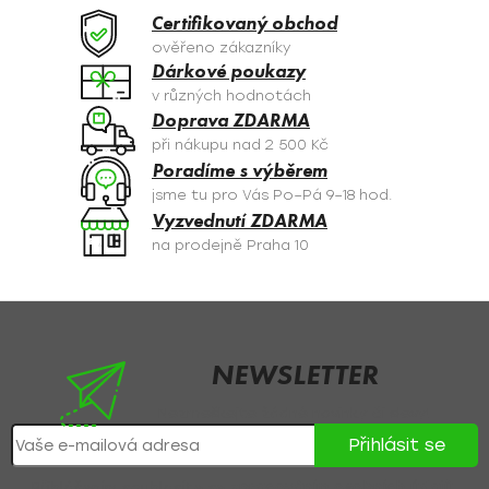
a
Certifikovaný obchod
c
ověřeno zákazníky
í
Dárkové poukazy
p
v různých hodnotách
r
Doprava ZDARMA
v
při nákupu nad 2 500 Kč
k
Poradíme s výběrem
y
jsme tu pro Vás Po–Pá 9–18 hod.
v
Vyzvednutí ZDARMA
ý
na prodejně Praha 10
p
i
s
Z
u
á
p
NEWSLETTER
a
Nezmeškejte žádné novinky či slevy!
t
Přihlásit se
í
Přihlášením souhlasíte se
zpracováním osobních údajů
.