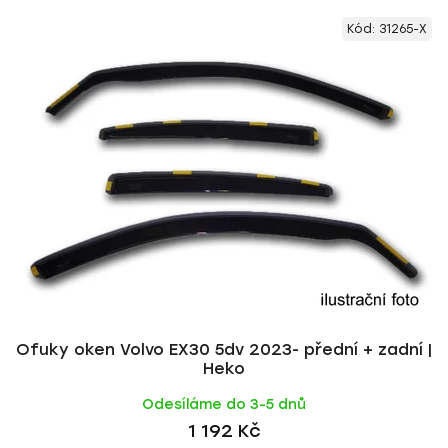
V
e
Kód:
31265-X
ý
n
p
í
i
p
s
r
p
o
r
d
o
u
d
k
u
t
k
ů
t
ů
Ofuky oken Volvo EX30 5dv 2023- přední + zadní |
Heko
Odesíláme do 3-5 dnů
1 192 Kč