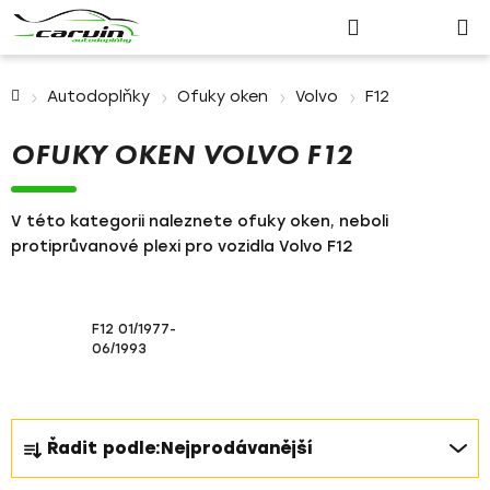
Nákupn
Přejít
Hledat
Přihlášení
na
košík
obsah
Domů
Autodoplňky
Ofuky oken
Volvo
F12
OFUKY OKEN VOLVO F12
V této kategorii naleznete ofuky oken, neboli
protiprůvanové plexi pro vozidla Volvo F12
F12 01/1977-
06/1993
Ř
Řadit podle:
Nejprodávanější
a
z