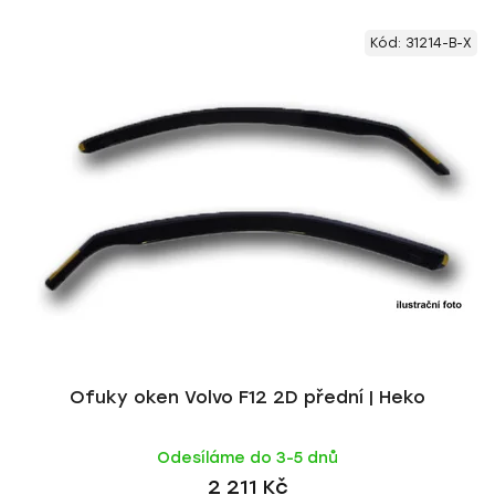
V
e
Kód:
31214-B-X
ý
n
p
í
i
p
s
r
p
o
r
d
o
u
d
k
u
t
k
ů
t
ů
Ofuky oken Volvo F12 2D přední | Heko
Odesíláme do 3-5 dnů
2 211 Kč