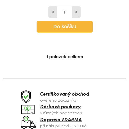
Do košíku
1
položek celkem
O
v
l
á
d
a
Certifikovaný obchod
c
ověřeno zákazníky
í
Dárkové poukazy
p
v různých hodnotách
r
Doprava ZDARMA
v
při nákupu nad 2 500 Kč