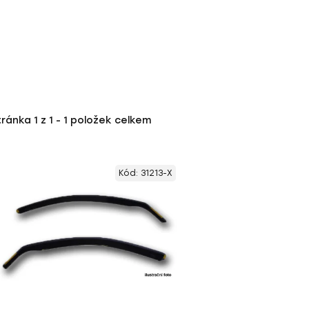
tránka
1
z
1
-
1
položek celkem
Kód:
31213-X