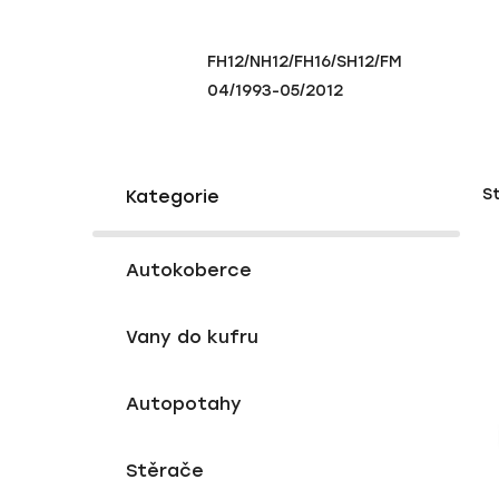
FH12/NH12/FH16/SH12/FM
04/1993-05/2012
P
K
Přeskočit
S
a
o
kategorie
t
s
e
V
t
g
Autokoberce
ý
r
o
p
a
r
Vany do kufru
i
i
n
e
s
n
p
í
Autopotahy
r
p
o
a
Stěrače
d
n