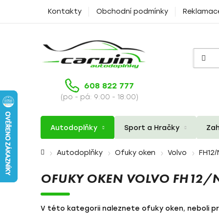
Přejít
Kontakty
Obchodní podmínky
Reklamac
na
obsah
608 822 777
(po - pá: 9:00 - 18:00)
Autodoplňky
Sport a Hračky
Zah
Domů
Autodoplňky
Ofuky oken
Volvo
FH12/
OFUKY OKEN VOLVO FH12/
V této kategorii naleznete ofuky oken, neboli pr