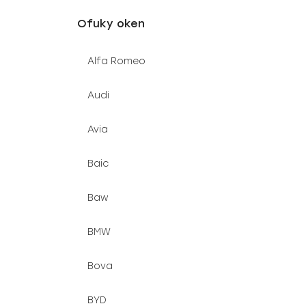
u
e
Ofuky oken
k
l
t
Alfa Romeo
ů
Audi
Avia
Baic
Baw
BMW
Bova
BYD