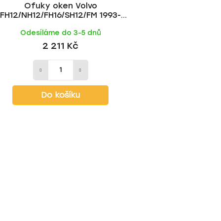
Ofuky oken Volvo
FH12/NH12/FH16/SH12/FM 1993-
přední | Heko
Odesíláme do 3-5 dnů
2 211 Kč
Do košíku
O
v
l
á
d
a
c
í