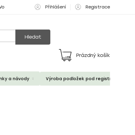
Přihlášení
Registrace
 Volné pozice
Hledat
Prázdný košík
Nákupní
košík
ánky a návody
Výroba podložek pod registrační znač