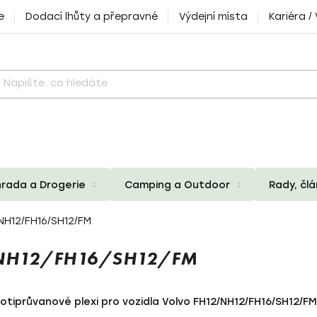
e
Dodací lhůty a přepravné
Výdejní místa
Kariéra /
rada a Drogerie
Camping a Outdoor
Rady, čl
NH12/FH16/SH12/FM
NH12/FH16/SH12/FM
otiprůvanové plexi pro vozidla Volvo FH12/NH12/FH16/SH12/FM