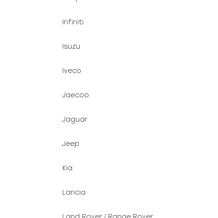
Infiniti
Isuzu
Iveco
Jaecoo
Jaguar
Jeep
Kia
Lancia
Land Rover / Range Rover