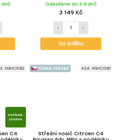
5 dnů
Odesíláme do 3-5 dnů
3 149 Kč
Do košíku
d:
ANHCI082
ČESKÁ VÝROBA
Kód:
ANHCI081
DOPRAVA
ZDARMA
roen C4
Střešní nosič Citroen C4
podélníky
Picasso 5dv. MPV s podélníky