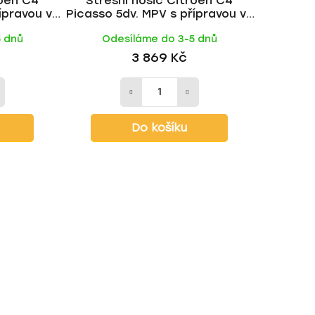
roen C4
Střešní nosič Citroen C4
ípravou ve
Picasso 5dv. MPV s přípravou ve
ALU BLACK
střeše 2006-2013, ALU tyč |
5 dnů
Odesíláme do 3-5 dnů
HAKR
3 869 Kč
Do košíku