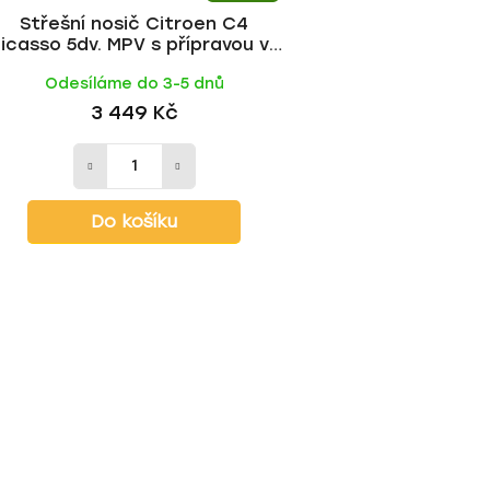
Střešní nosič Citroen C4
icasso 5dv. MPV s přípravou ve
třeše 2006-2013, FE tyč | HAKR
Odesíláme do 3-5 dnů
3 449 Kč
Do košíku
O
v
l
á
d
a
c
í