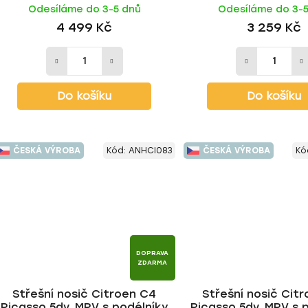
Odesíláme do 3-5 dnů
Odesíláme do 3-
tyč | HAKR
HAKR
4 499 Kč
3 259 Kč
Do košíku
Do košíku
ČESKÁ VÝROBA
Kód:
ANHCI083
ČESKÁ VÝROBA
Kó
DOPRAVA
ZDARMA
Střešní nosič Citroen C4
Střešní nosič Cit
Picasso 5dv. MPV s podélníky
Picasso 5dv. MPV s 