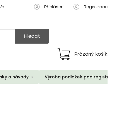
Přihlášení
Registrace
 Volné pozice
Hledat
Prázdný košík
Nákupní
košík
ánky a návody
Výroba podložek pod registrační znač