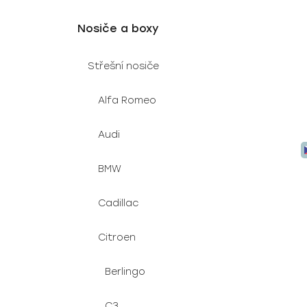
t
ů
Nosiče a boxy
Střešní nosiče
Alfa Romeo
Audi
BMW
Cadillac
Citroen
Berlingo
C3