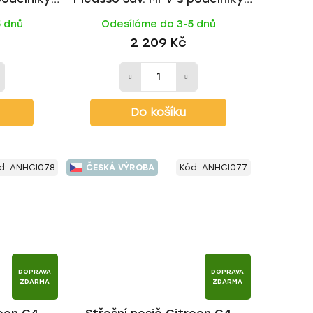
 | HAKR
2006-2013, FE tyč | HAKR
5 dnů
Odesíláme do 3-5 dnů
2 209 Kč
Do košíku
d:
ANHCI078
ČESKÁ VÝROBA
Kód:
ANHCI077
DOPRAVA
DOPRAVA
ZDARMA
ZDARMA