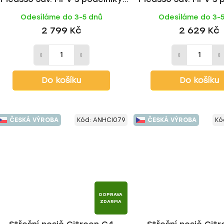
2006-2013, ALU BLACK tyč |
2006-2013, ALU tyč
Odesíláme do 3-5 dnů
Odesíláme do 3-
HAKR
2 799 Kč
2 629 Kč
Do košíku
Do košíku
ČESKÁ VÝROBA
Kód:
ANHCI079
ČESKÁ VÝROBA
Kó
DOPRAVA
ZDARMA