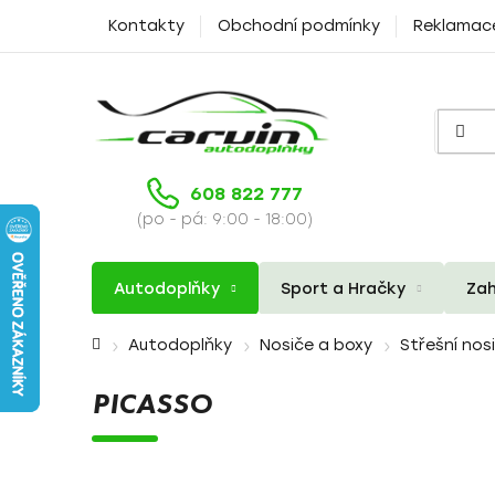
Přejít
Kontakty
Obchodní podmínky
Reklamac
na
obsah
608 822 777
(po - pá: 9:00 - 18:00)
Autodoplňky
Sport a Hračky
Zah
Domů
Autodoplňky
Nosiče a boxy
Střešní nos
PICASSO