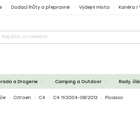
e
Dodací lhůty a přepravné
Výdejní místa
Kariéra /
rada a Drogerie
Camping a Outdoor
Rady, čl
iče
Citroen
C4
C4 11/2004-08/2013
Picasso