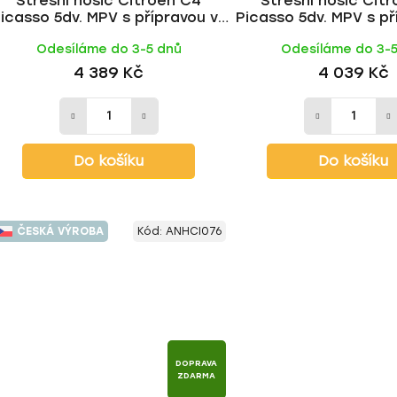
Střešní nosič Citroen C4
Střešní nosič Cit
icasso 5dv. MPV s přípravou ve
Picasso 5dv. MPV s př
třeše 2006-2013, WING ALU tyč
střeše 2006-2013, 
Odesíláme do 3-5 dnů
Odesíláme do 3-
| HAKR
tyč | HAKR
4 389 Kč
4 039 Kč
Do košíku
Do košíku
ČESKÁ VÝROBA
Kód:
ANHCI076
DOPRAVA
ZDARMA