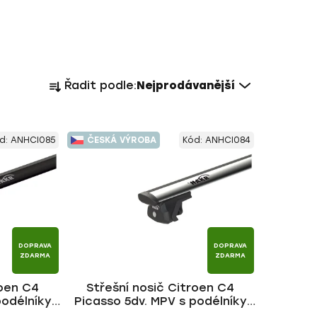
Ř
Řadit podle:
Nejprodávanější
a
z
e
d:
ANHCI085
ČESKÁ VÝROBA
Kód:
ANHCI084
n
í
p
r
o
d
DOPRAVA
DOPRAVA
u
ZDARMA
ZDARMA
k
roen C4
Střešní nosič Citroen C4
t
podélníky
Picasso 5dv. MPV s podélníky
ů
ACK tyč |
2006-2013, WING ALU tyč | HAKR