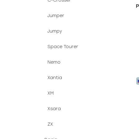
C-Crosser
P
s
Jumper
Jumpy
Space Tourer
Nemo
Xantia
XM
Xsara
ZX