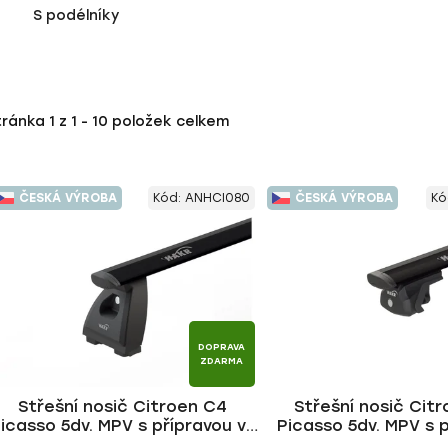
S podélníky
tránka
1
z
1
-
10
položek celkem
ČESKÁ VÝROBA
Kód:
ANHCI080
ČESKÁ VÝROBA
Kó
DOPRAVA
ZDARMA
Střešní nosič Citroen C4
Střešní nosič Cit
icasso 5dv. MPV s přípravou ve
Picasso 5dv. MPV s 
střeše 2006-2013, WING BLACK
2006-2013, WING BL