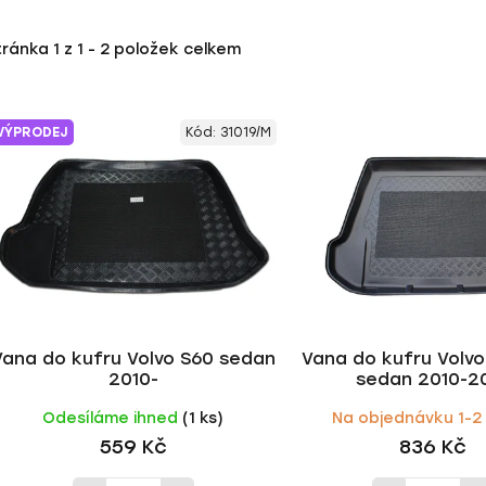
tránka
1
z
1
-
2
položek celkem
VÝPRODEJ
Kód:
31019/M
Vana do kufru Volvo S60 sedan
Vana do kufru Volv
2010-
sedan 2010-2
Odesíláme ihned
(1 ks)
Na objednávku 1-2
559 Kč
836 Kč