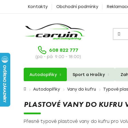
Přejít
Kontakty
Obchodní podmínky
Reklamac
na
obsah
608 822 777
(po - pá: 9:00 - 18:00)
Autodoplňky
Sport a Hračky
Zah
Domů
Autodoplňky
Vany do kufru
Typové plas
PLASTOVÉ VANY DO KUFRU 
Přesné typové plastové vany do kufru pro Vol