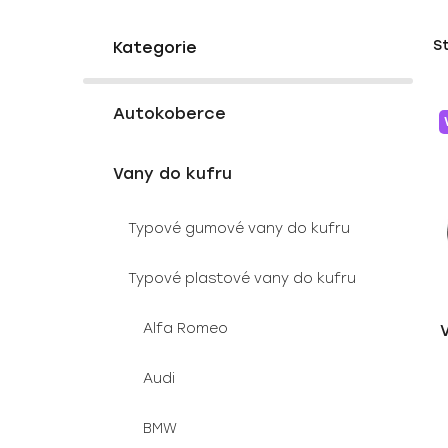
P
K
Přeskočit
S
a
o
kategorie
t
s
e
V
t
g
Autokoberce
ý
r
o
p
a
r
Vany do kufru
i
i
n
e
s
n
Typové gumové vany do kufru
p
í
r
p
Typové plastové vany do kufru
o
a
d
n
Alfa Romeo
u
e
k
l
Audi
t
ů
BMW