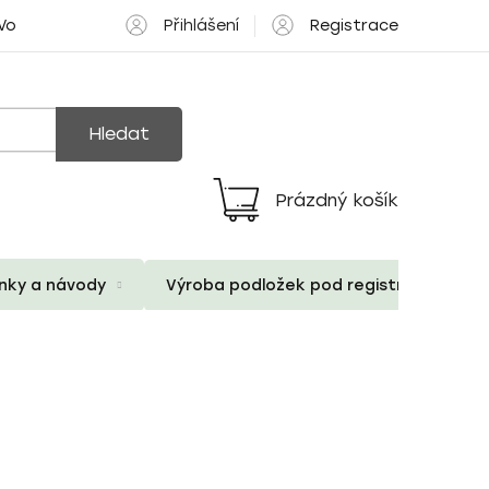
Přihlášení
Registrace
 Volné pozice
Hledat
Prázdný košík
Nákupní
košík
ánky a návody
Výroba podložek pod registrační znač