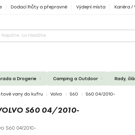
e
Dodací lhůty a přepravné
Výdejní místa
Kariéra /
rada a Drogerie
Camping a Outdoor
Rady, čl
tové vany do kufru
Volvo
S60
S60 04/2010-
VOLVO S60 04/2010-
vo S60 04/2010-