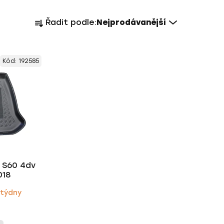
Ř
Řadit podle:
Nejprodávanější
a
z
e
Kód:
192585
n
í
p
r
o
d
u
k
o S60 4dv
t
018
ů
 týdny