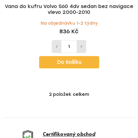
Vana do kufru Volvo S60 4dv sedan bez navigace
vlevo 2000-2010
Na objednávku 1-2 týdny
836 Kč
Do košíku
2
položek celkem
O
v
l
á
d
a
Certifikovaný obchod