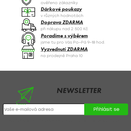
c
ověřeno zákazníky
í
Dárkové poukazy
p
v různých hodnotách
r
Doprava ZDARMA
v
při nákupu nad 2 500 Kč
k
Poradíme s výběrem
y
jsme tu pro Vás Po–Pá 9–18 hod.
v
Vyzvednutí ZDARMA
ý
na prodejně Praha 10
p
i
s
Z
u
á
p
NEWSLETTER
a
Nezmeškejte žádné novinky či slevy!
t
Přihlásit se
í
Přihlášením souhlasíte se
zpracováním osobních údajů
.