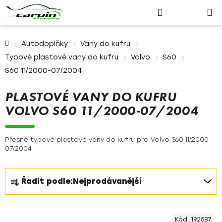
Nákupn
Přejít
Hledat
Přihlášení
na
košík
obsah
Domů
Autodoplňky
Vany do kufru
Typové plastové vany do kufru
Volvo
S60
S60 11/2000-07/2004
PLASTOVÉ VANY DO KUFRU
VOLVO S60 11/2000-07/2004
Přesné typové plastové vany do kufru pro Volvo S60 11/2000-
07/2004
Ř
Řadit podle:
Nejprodávanější
a
z
V
e
Kód:
192587