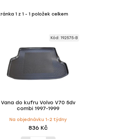
tránka
1
z
1
-
1
položek celkem
Kód:
192575-B
Vana do kufru Volvo V70 5dv
combi 1997-1999
Na objednávku 1-2 týdny
836 Kč