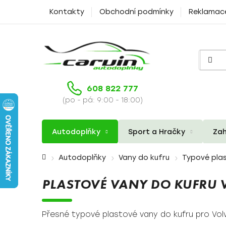
Přejít
Kontakty
Obchodní podmínky
Reklamac
na
obsah
608 822 777
(po - pá: 9:00 - 18:00)
Autodoplňky
Sport a Hračky
Zah
Domů
Autodoplňky
Vany do kufru
Typové plas
PLASTOVÉ VANY DO KUFRU 
Přesné typové plastové vany do kufru pro Vol