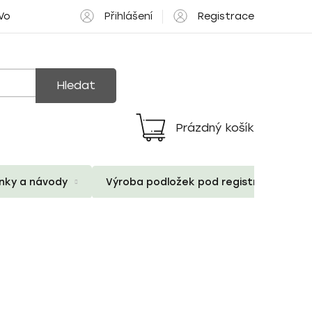
Přihlášení
Registrace
 Volné pozice
Hledat
Prázdný košík
Nákupní
košík
ánky a návody
Výroba podložek pod registrační znač