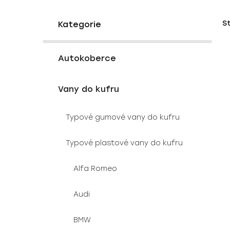
P
K
Přeskočit
S
a
o
kategorie
t
s
e
V
t
g
Autokoberce
ý
r
o
p
a
r
Vany do kufru
i
i
n
e
s
n
Typové gumové vany do kufru
p
í
r
p
Typové plastové vany do kufru
o
a
d
n
Alfa Romeo
u
e
k
l
Audi
t
ů
BMW