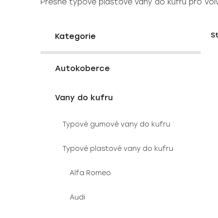
Přesné typové plastové vany do kufru pro Vo
P
K
Přeskočit
S
a
o
kategorie
t
s
e
V
t
g
Autokoberce
ý
r
o
p
a
r
Vany do kufru
i
i
n
e
s
n
Typové gumové vany do kufru
p
í
r
p
Typové plastové vany do kufru
o
a
d
n
Alfa Romeo
u
e
k
l
Audi
t
ů