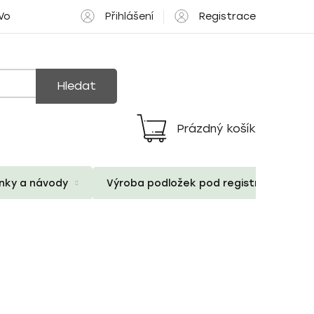
Přihlášení
Registrace
 Volné pozice
Hledat
Prázdný košík
Nákupní
košík
ánky a návody
Výroba podložek pod registrační znač