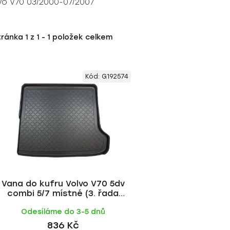
lvo V70 03/2000-07/2007
tránka
1
z
1
-
1
položek celkem
Kód:
G192574
Vana do kufru Volvo V70 5dv
combi 5/7 místné (3. řada
sedadel schovaná) 2000-
Odesíláme do 3-5 dnů
836 Kč