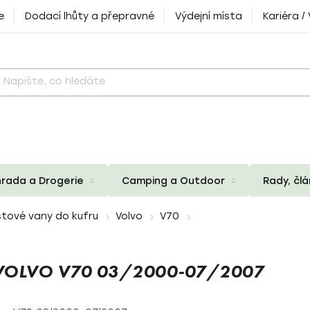
e
Dodací lhůty a přepravné
Výdejní místa
Kariéra /
rada a Drogerie
Camping a Outdoor
Rady, čl
tové vany do kufru
Volvo
V70
VOLVO V70 03/2000-07/2007