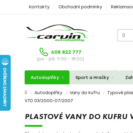
Přejít
Kontakty
Obchodní podmínky
Reklamac
na
obsah
608 822 777
(po - pá: 9:00 - 18:00)
Autodoplňky
Sport a Hračky
Zah
Domů
Autodoplňky
Vany do kufru
Typové plas
V70 03/2000-07/2007
PLASTOVÉ VANY DO KUFRU 