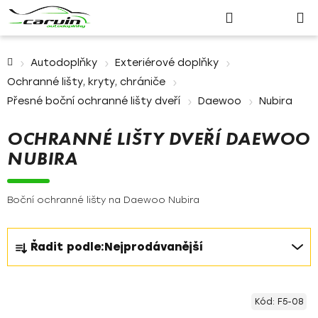
Nákupn
Přejít
Hledat
Přihlášení
na
košík
obsah
Domů
Autodoplňky
Exteriérové doplňky
Ochranné lišty, kryty, chrániče
Přesné boční ochranné lišty dveří
Daewoo
Nubira
OCHRANNÉ LIŠTY DVEŘÍ DAEWOO
NUBIRA
Boční ochranné lišty na Daewoo Nubira
Ř
Řadit podle:
Nejprodávanější
a
z
V
e
Kód:
F5-08
ý
n