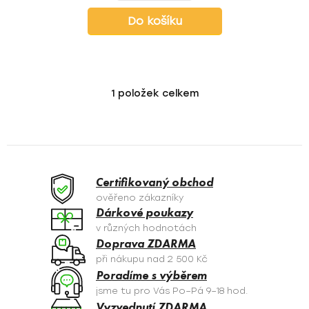
Do košíku
1
položek celkem
O
v
l
á
d
a
Certifikovaný obchod
c
ověřeno zákazníky
í
Dárkové poukazy
p
v různých hodnotách
r
Doprava ZDARMA
v
při nákupu nad 2 500 Kč
k
Poradíme s výběrem
y
jsme tu pro Vás Po–Pá 9–18 hod.
v
Vyzvednutí ZDARMA