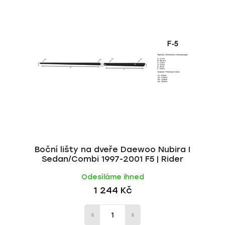
p
í
i
p
s
r
p
o
r
d
o
u
d
k
u
t
k
ů
t
ů
Boční lišty na dveře Daewoo Nubira I
Sedan/Combi 1997-2001 F5 | Rider
Odesíláme ihned
1 244 Kč