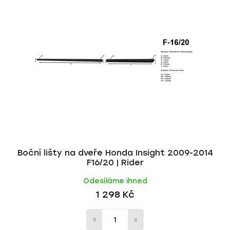
p
í
i
p
s
r
p
o
r
d
o
u
d
k
u
t
k
ů
t
ů
Boční lišty na dveře Honda Insight 2009-2014
F16/20 | Rider
Odesíláme ihned
1 298 Kč