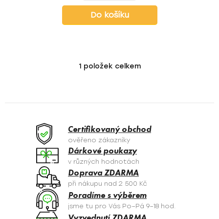
Do košíku
1
položek celkem
O
v
l
á
d
a
Certifikovaný obchod
c
ověřeno zákazníky
í
Dárkové poukazy
p
v různých hodnotách
r
Doprava ZDARMA
v
při nákupu nad 2 500 Kč
k
Poradíme s výběrem
y
jsme tu pro Vás Po–Pá 9–18 hod.
v
Vyzvednutí ZDARMA