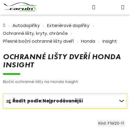
Nákupn
Přejít
Hledat
Přihlášení
na
košík
obsah
Domů
Autodoplňky
Exteriérové doplňky
Ochranné lišty, kryty, chrániče
Přesné boční ochranné lišty dveří
Honda
Insight
OCHRANNÉ LIŠTY DVEŘÍ HONDA
INSIGHT
Boční ochranné lišty na Honda Insight
Ř
Řadit podle:
Nejprodávanější
a
z
V
e
Kód:
F16/20-11
ý
n