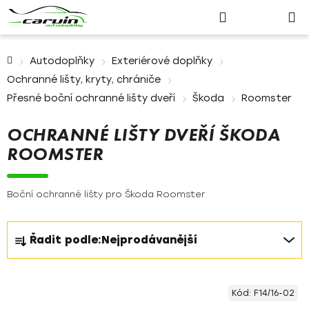
Nákupn
Přejít
Hledat
Přihlášení
na
košík
obsah
Domů
Autodoplňky
Exteriérové doplňky
Ochranné lišty, kryty, chrániče
Přesné boční ochranné lišty dveří
Škoda
Roomster
OCHRANNÉ LIŠTY DVEŘÍ ŠKODA
ROOMSTER
Boční ochranné lišty pro Škoda Roomster
Ř
Řadit podle:
Nejprodávanější
a
z
V
e
Kód:
F14/16-02
ý
n