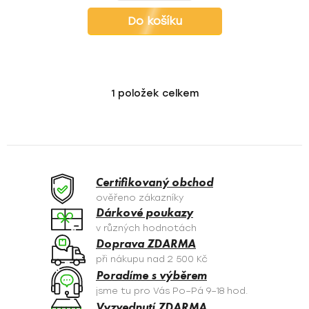
Do košíku
1
položek celkem
O
v
l
á
d
a
Certifikovaný obchod
c
ověřeno zákazníky
í
Dárkové poukazy
p
v různých hodnotách
r
Doprava ZDARMA
v
při nákupu nad 2 500 Kč
k
Poradíme s výběrem
y
jsme tu pro Vás Po–Pá 9–18 hod.
v
Vyzvednutí ZDARMA