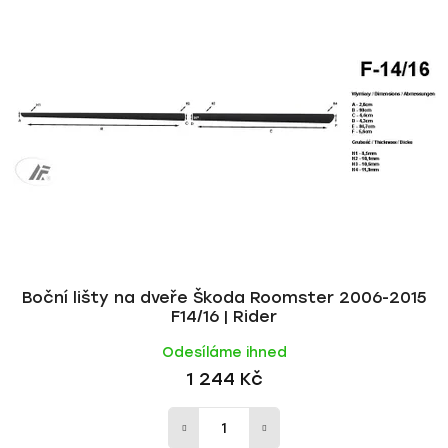
p
í
i
p
s
r
p
o
r
d
o
u
d
k
u
t
k
ů
t
ů
Boční lišty na dveře Škoda Roomster 2006-2015
F14/16 | Rider
Odesíláme ihned
1 244 Kč