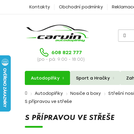
Přejít
Kontakty
Obchodní podmínky
Reklamac
na
obsah
608 822 777
(po - pá: 9:00 - 18:00)
Autodoplňky
Sport a Hračky
Zah
Domů
Autodoplňky
Nosiče a boxy
Střešní nos
S přípravou ve střeše
S PŘÍPRAVOU VE STŘEŠE