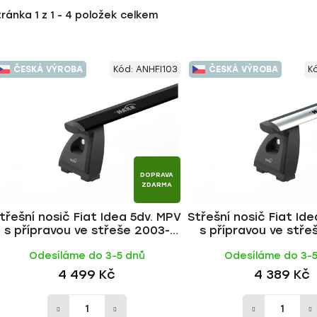
tránka
1
z
1
-
4
položek celkem
ČESKÁ VÝROBA
Kód:
ANHFI103
ČESKÁ VÝROBA
K
DOPRAVA
ZDARMA
třešní nosič Fiat Idea 5dv. MPV
Střešní nosič Fiat Id
s přípravou ve střeše 2003-
s přípravou ve stře
2012, WING BLACK tyč | HAKR
2012, WING ALU ty
Odesíláme do 3-5 dnů
Odesíláme do 3-
4 499 Kč
4 389 Kč