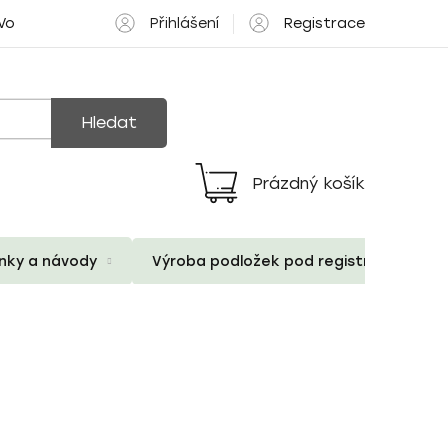
Přihlášení
Registrace
 Volné pozice
Hledat
Prázdný košík
Nákupní
košík
ánky a návody
Výroba podložek pod registrační znač