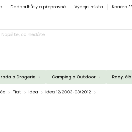
e
Dodací lhůty a přepravné
Výdejní místa
Kariéra /
rada a Drogerie
Camping a Outdoor
Rady, čl
iče
Fiat
Idea
Idea 12/2003-03/2012