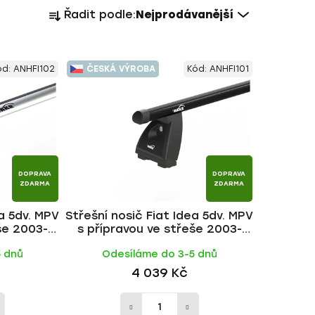
Ř
Řadit podle:
Nejprodávanější
a
z
e
ód:
ANHFI102
ČESKÁ VÝROBA
Kód:
ANHFI101
n
í
p
r
o
d
DOPRAVA
DOPRAVA
u
ZDARMA
ZDARMA
k
ea 5dv. MPV
Střešní nosič Fiat Idea 5dv. MPV
t
še 2003-
s přípravou ve střeše 2003-
ů
č | HAKR
2012, ALU BLACK tyč | HAKR
5 dnů
Odesíláme do 3-5 dnů
4 039 Kč