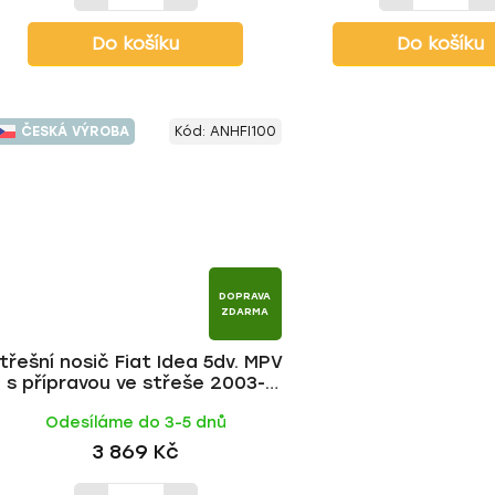
Do košíku
Do košíku
ČESKÁ VÝROBA
Kód:
ANHFI100
DOPRAVA
ZDARMA
třešní nosič Fiat Idea 5dv. MPV
s přípravou ve střeše 2003-
2012, ALU tyč | HAKR
Odesíláme do 3-5 dnů
3 869 Kč