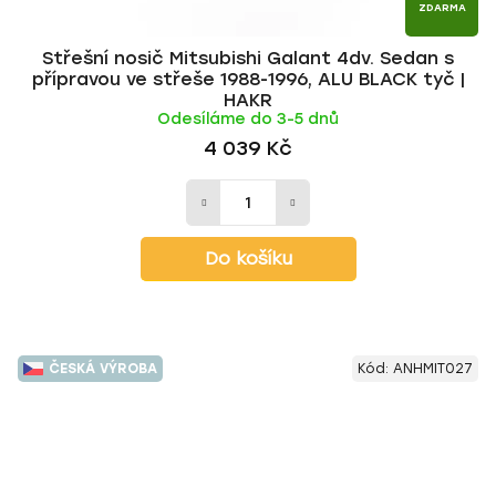
ZDARMA
Střešní nosič Mitsubishi Galant 4dv. Sedan s
přípravou ve střeše 1988-1996, ALU BLACK tyč |
HAKR
Odesíláme do 3-5 dnů
4 039 Kč
Do košíku
ČESKÁ VÝROBA
Kód:
ANHMIT027