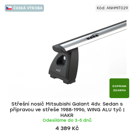
ČESKÁ VÝROBA
Kód:
ANHMIT029
DOPRAVA
ZDARMA
Střešní nosič Mitsubishi Galant 4dv. Sedan s
přípravou ve střeše 1988-1996, WING ALU tyč |
HAKR
Odesíláme do 3-5 dnů
4 389 Kč