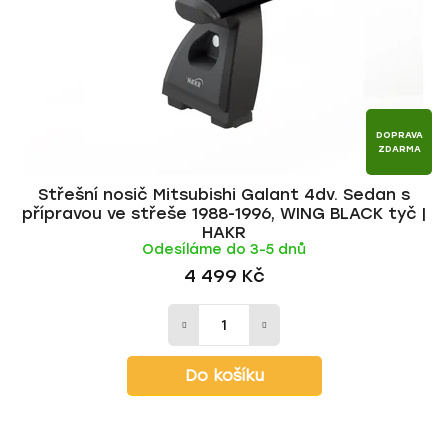
r
d
o
u
d
k
u
t
k
ů
t
DOPRAVA
ZDARMA
ů
Střešní nosič Mitsubishi Galant 4dv. Sedan s
přípravou ve střeše 1988-1996, WING BLACK tyč |
HAKR
Odesíláme do 3-5 dnů
4 499 Kč
Do košíku