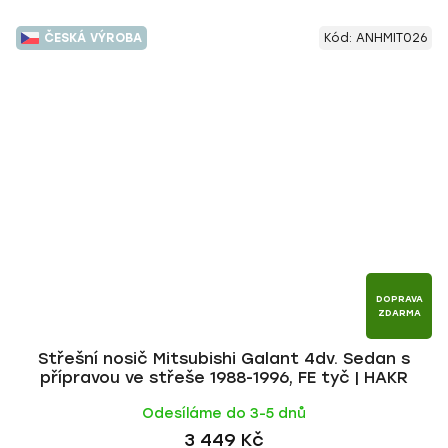
ČESKÁ VÝROBA
Kód:
ANHMIT026
DOPRAVA
ZDARMA
Střešní nosič Mitsubishi Galant 4dv. Sedan s
přípravou ve střeše 1988-1996, FE tyč | HAKR
Odesíláme do 3-5 dnů
3 449 Kč