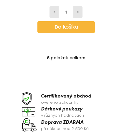
Do košíku
5
položek celkem
O
v
l
á
d
a
Certifikovaný obchod
c
ověřeno zákazníky
í
Dárkové poukazy
p
v různých hodnotách
r
Doprava ZDARMA
v
při nákupu nad 2 500 Kč