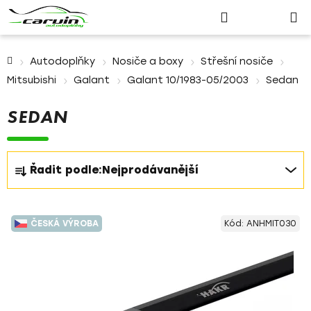
Nákupn
Přejít
Hledat
Přihlášení
na
košík
obsah
Domů
Autodoplňky
Nosiče a boxy
Střešní nosiče
Mitsubishi
Galant
Galant 10/1983-05/2003
Sedan
SEDAN
Ř
Řadit podle:
Nejprodávanější
a
z
V
e
ČESKÁ VÝROBA
Kód:
ANHMIT030
ý
n
p
í
i
p
s
r
p
o