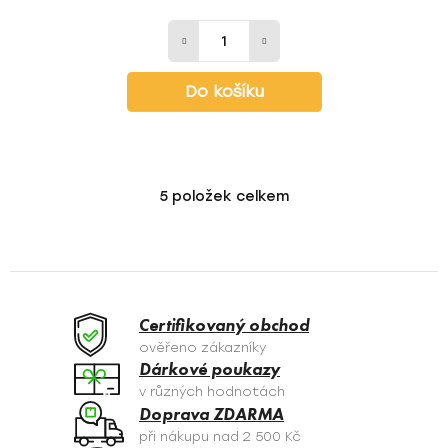
Do košíku
5
položek celkem
O
v
l
á
d
a
Certifikovaný obchod
c
ověřeno zákazníky
í
Dárkové poukazy
p
v různých hodnotách
r
Doprava ZDARMA
v
při nákupu nad 2 500 Kč