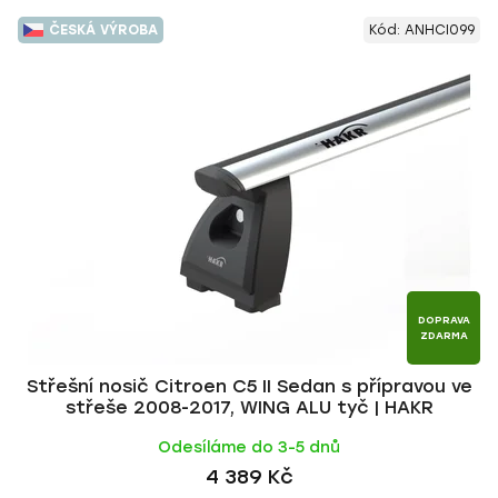
ČESKÁ VÝROBA
Kód:
ANHCI099
DOPRAVA
ZDARMA
Střešní nosič Citroen C5 II Sedan s přípravou ve
střeše 2008-2017, WING ALU tyč | HAKR
Odesíláme do 3-5 dnů
4 389 Kč