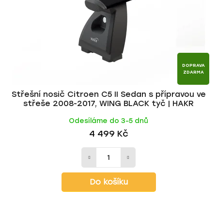
r
d
o
u
d
k
u
t
k
ů
t
DOPRAVA
ZDARMA
ů
Střešní nosič Citroen C5 II Sedan s přípravou ve
střeše 2008-2017, WING BLACK tyč | HAKR
Odesíláme do 3-5 dnů
4 499 Kč
Do košíku