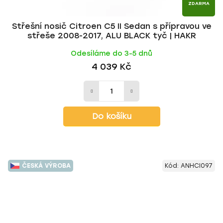
ZDARMA
Střešní nosič Citroen C5 II Sedan s přípravou ve
střeše 2008-2017, ALU BLACK tyč | HAKR
Odesíláme do 3-5 dnů
4 039 Kč
Do košíku
ČESKÁ VÝROBA
Kód:
ANHCI097