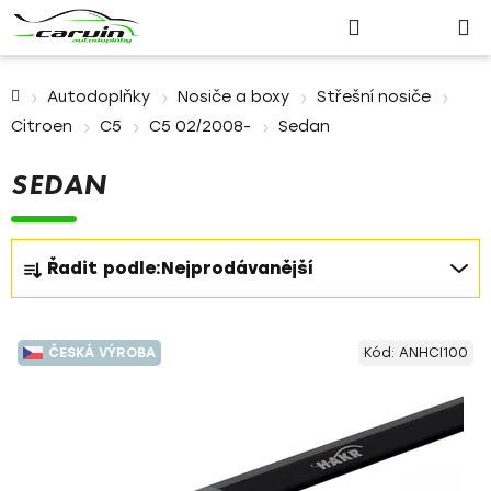
Nákupn
Přejít
Hledat
Přihlášení
na
košík
obsah
Domů
Autodoplňky
Nosiče a boxy
Střešní nosiče
Citroen
C5
C5 02/2008-
Sedan
SEDAN
Ř
Řadit podle:
Nejprodávanější
a
z
V
e
ČESKÁ VÝROBA
Kód:
ANHCI100
ý
n
p
í
i
p
s
r
p
o