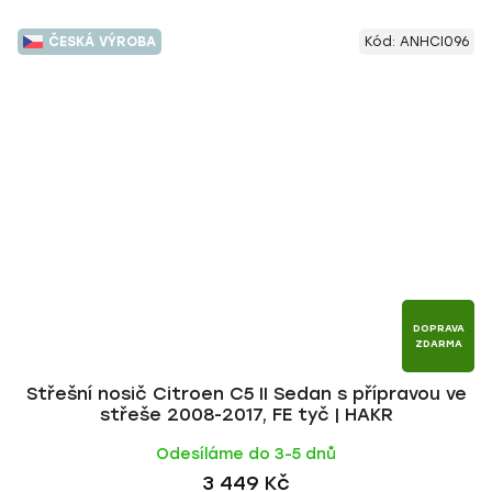
ČESKÁ VÝROBA
Kód:
ANHCI096
DOPRAVA
ZDARMA
Střešní nosič Citroen C5 II Sedan s přípravou ve
střeše 2008-2017, FE tyč | HAKR
Odesíláme do 3-5 dnů
3 449 Kč