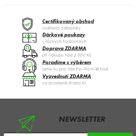
c
K
í
O
p
Certifikovaný obchod
r
V
ověřeno zákazníky
v
Dárkové poukazy
Á
k
v různých hodnotách
y
N
Doprava ZDARMA
v
při nákupu nad 2 500 Kč
Í
ý
Poradíme s výběrem
p
jsme tu pro Vás Po–Pá 9–18 hod.
i
Vyzvednutí ZDARMA
s
na prodejně Praha 10
u
Z
á
p
NEWSLETTER
a
Nezmeškejte žádné novinky či slevy!
t