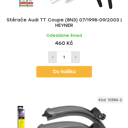
t
ů
Stěrače Audi TT Coupe (8N3) 07/1998-09/2003 |
HEYNER
Odesíláme ihned
460 Kč
Do košíku
Kód:
10554-2