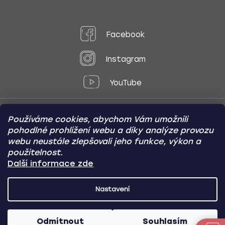
Facebook
Instagram
YouTube
Používáme cookies, abychom Vám umožnili
Způsoby platby:
pohodlné prohlížení webu a díky analýze provozu
Online
Převod
Dobírka
webu neustále zlepšovali jeho funkce, výkon a
použitelnost.
Způsoby dopravy:
Další informace zde
Nastavení
CARVIN AUTODOPLŇKY
Copyright (c) 2012 -
2026
- Všechna
práva vyhrazena
Odmítnout
Souhlasím