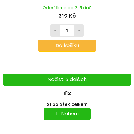
Odesíláme do 3-5 dnů
319 Kč
Do košíku
Načíst 6 dalších
S
1
2
T
O
21
položek celkem
v
R
l
Nahoru
á
Á
d
N
a