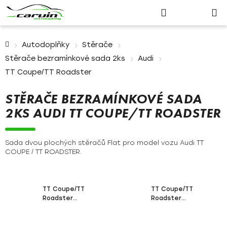
Nákupn
Přejít
Hledat
Přihlášení
na
košík
obsah
Domů
Autodoplňky
Stěrače
Stěrače bezramínkové sada 2ks
Audi
TT Coupe/TT Roadster
STĚRAČE BEZRAMÍNKOVÉ SADA
2KS AUDI TT COUPE/TT ROADSTER
Sada dvou plochých stěračů Flat pro model vozu Audi TT
COUPE / TT ROADSTER.
TT Coupe/TT
TT Coupe/TT
Roadster
Roadster
01/1996-06/2006
02/2006-07/2015