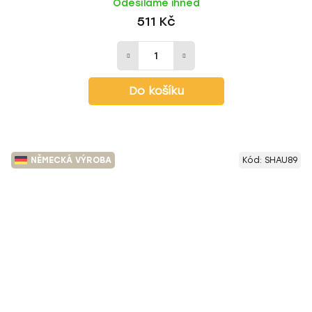
Odesíláme ihned
511 Kč
Do košíku
NĚMECKÁ VÝROBA
Kód:
SHAU89