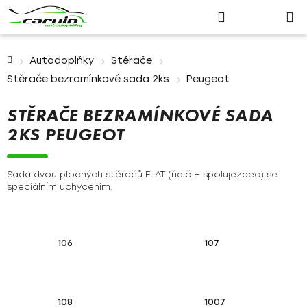
Nákupn
Přejít
Hledat
Přihlášení
na
košík
obsah
Domů
Autodoplňky
Stěrače
Stěrače bezramínkové sada 2ks
Peugeot
STĚRAČE BEZRAMÍNKOVÉ SADA
2KS PEUGEOT
Sada dvou plochých stěračů FLAT (řidič + spolujezdec) se
speciálním uchycením.
106
107
108
1007