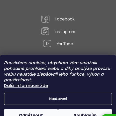
Facebook
Instagram
YouTube
Používáme cookies, abychom Vám umožnili
Způsoby platby:
pohodlné prohlížení webu a díky analýze provozu
Online
Převod
Dobírka
webu neustále zlepšovali jeho funkce, výkon a
použitelnost.
Způsoby dopravy:
Další informace zde
Nastavení
CARVIN AUTODOPLŇKY
Copyright (c) 2012 -
2026
- Všechna
práva vyhrazena
Odmítnout
Souhlasím