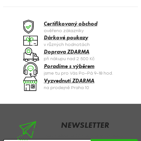
a
c
K
í
O
p
Certifikovaný obchod
r
V
ověřeno zákazníky
v
Dárkové poukazy
Á
k
v různých hodnotách
y
N
Doprava ZDARMA
v
při nákupu nad 2 500 Kč
Í
ý
Poradíme s výběrem
p
jsme tu pro Vás Po–Pá 9–18 hod.
i
Vyzvednutí ZDARMA
s
na prodejně Praha 10
u
Z
á
p
NEWSLETTER
a
Nezmeškejte žádné novinky či slevy!
t