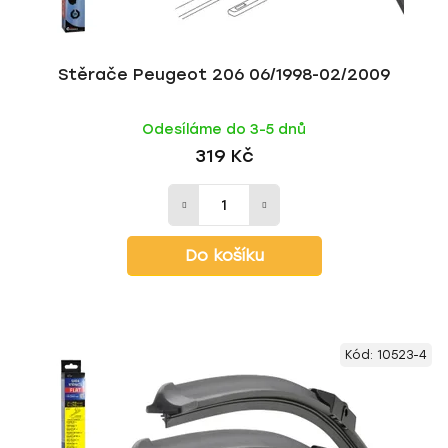
t
ů
Stěrače Peugeot 206 06/1998-02/2009
Odesíláme do 3-5 dnů
319 Kč
Do košíku
Kód:
10523-4