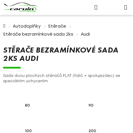
Nákupn
Přejít
Hledat
Přihlášení
na
košík
obsah
Domů
Autodoplňky
Stěrače
Stěrače bezramínkové sada 2ks
Audi
STĚRAČE BEZRAMÍNKOVÉ SADA
2KS AUDI
Sada dvou plochých stěračů FLAT (řidič + spolujezdec) se
speciálním uchycením.
80
90
100
200