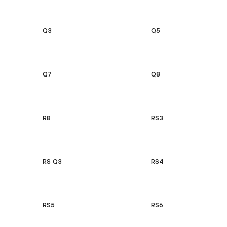
Q3
Q5
Q7
Q8
R8
RS3
RS Q3
RS4
RS5
RS6