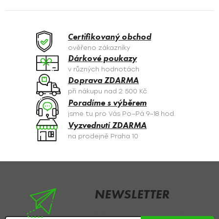
a
c
K
í
O
p
Certifikovaný obchod
r
V
ověřeno zákazníky
v
Dárkové poukazy
Á
k
v různých hodnotách
y
N
Doprava ZDARMA
v
při nákupu nad 2 500 Kč
Í
ý
Poradíme s výběrem
p
jsme tu pro Vás Po–Pá 9–18 hod.
i
Vyzvednutí ZDARMA
s
na prodejně Praha 10
u
Z
á
p
NEWSLETTER
a
Nezmeškejte žádné novinky či slevy!
t