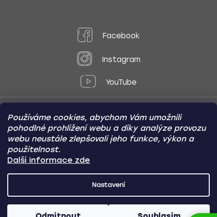
Facebook
Instagram
YouTube
Používáme cookies, abychom Vám umožnili
Způsoby platby:
pohodlné prohlížení webu a díky analýze provozu
Online
Převod
Dobírka
webu neustále zlepšovali jeho funkce, výkon a
použitelnost.
Způsoby dopravy:
Další informace zde
Nastavení
CARVIN AUTODOPLŇKY
Copyright (c) 2012 -
2026
- Všechna
práva vyhrazena
Odmítnout
Souhlasím