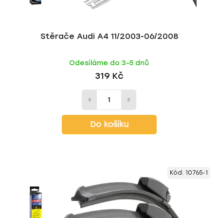
t
ů
Stěrače Audi A4 11/2003-06/2008
Odesíláme do 3-5 dnů
319 Kč
Do košíku
Kód:
10765-1