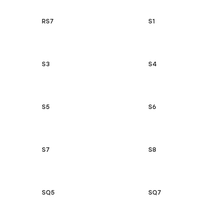
RS7
S1
S3
S4
S5
S6
S7
S8
SQ5
SQ7