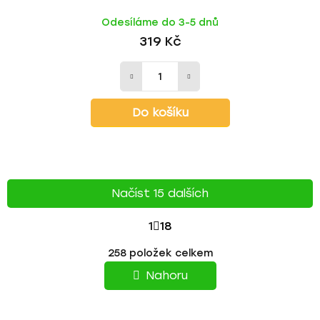
Odesíláme do 3-5 dnů
319 Kč
Do košíku
Načíst 15 dalších
S
1
18
T
O
258
položek celkem
v
R
l
Nahoru
á
Á
d
N