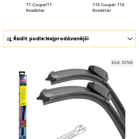
TT Coupe/TT
TTS Coupé/ TTS
Roadster
Roadster
Ř
Řadit podle:
Nejprodávanější
a
z
V
e
Kód:
10765
ý
n
p
í
i
p
s
r
p
o
r
d
o
u
d
k
u
t
k
ů