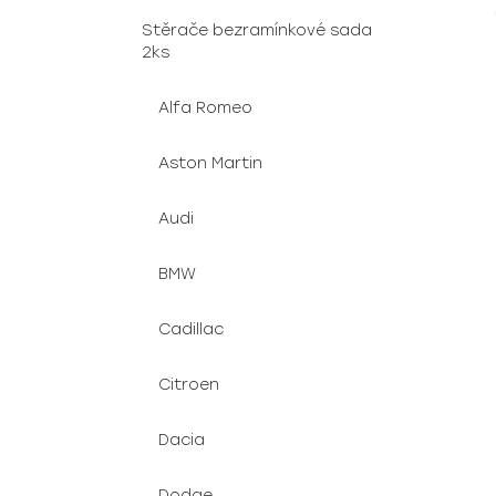
u
e
Stěrače bezramínkové sada
k
l
2ks
t
ů
Alfa Romeo
Aston Martin
Audi
BMW
Cadillac
Citroen
Dacia
Dodge