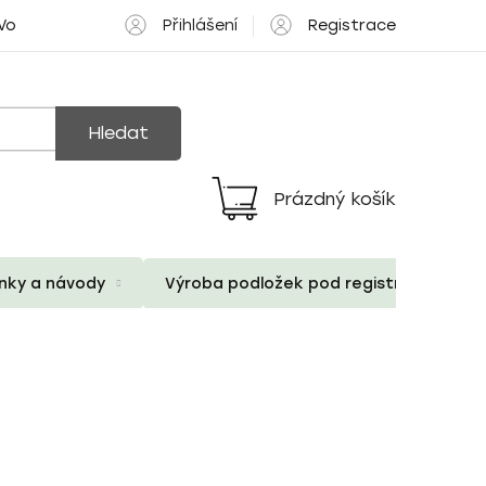
Přihlášení
Registrace
 Volné pozice
Hledat
Prázdný košík
Nákupní
košík
ánky a návody
Výroba podložek pod registrační znač