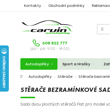
Přejít
Kontakty
Obchodní podmínky
Reklamac
na
obsah
608 822 777
(po - pá: 9:00 - 18:00)
Autodoplňky
Sport a Hračky
Zah
Domů
Autodoplňky
Stěrače
Stěrače bezramí
STĚRAČE BEZRAMÍNKOVÉ SA
Sada dvou plochých stěračů Flat pro model 