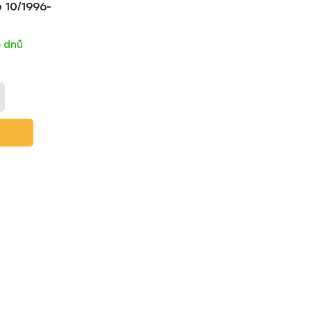
 10/1996-
t
ů
5 dnů