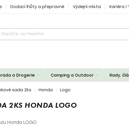
e
Dodací lhůty a přepravné
Výdejní místa
Kariéra /
rada a Drogerie
Camping a Outdoor
Rady, čl
nkové sada 2ks
Honda
Logo
DA 2KS HONDA LOGO
vozu Honda LOGO.