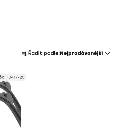
Ř
Řadit podle:
Nejprodávanější
a
z
e
ód:
10417-25
n
í
p
r
o
d
u
k