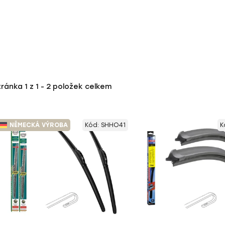
tránka
1
z
1
-
2
položek celkem
NĚMECKÁ VÝROBA
Kód:
SHHO41
K