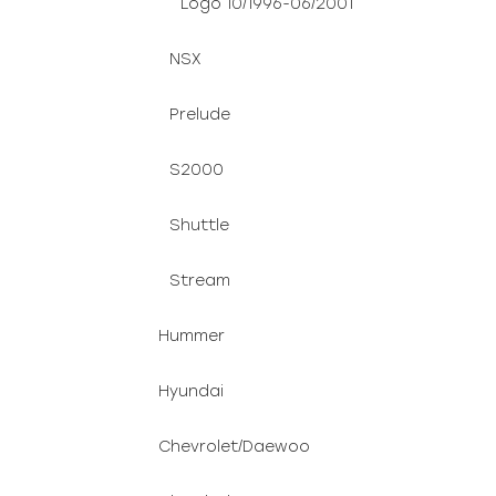
Logo 10/1996-06/2001
NSX
Prelude
S2000
Shuttle
Stream
Hummer
Hyundai
Chevrolet/Daewoo