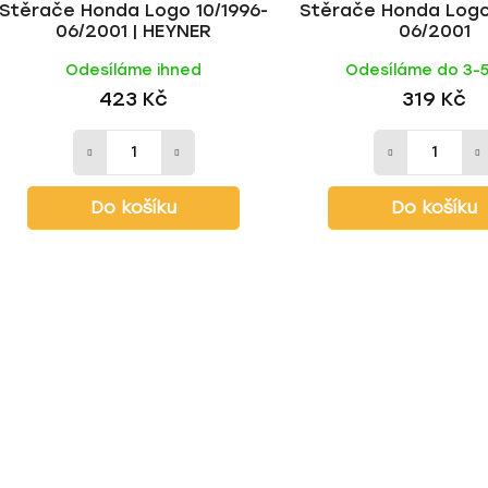
Stěrače Honda Logo 10/1996-
Stěrače Honda Logo
06/2001 | HEYNER
06/2001
Odesíláme ihned
Odesíláme do 3-
423 Kč
319 Kč
Do košíku
Do košíku
O
v
l
á
d
a
c
í