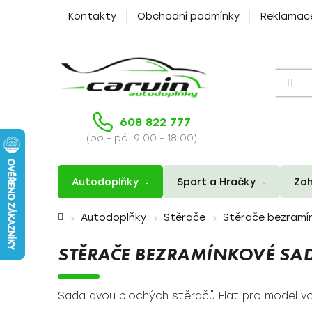
Přejít
Kontakty
Obchodní podmínky
Reklamac
na
obsah
608 822 777
(po - pá: 9:00 - 18:00)
Autodoplňky
Sport a Hračky
Zah
Domů
Autodoplňky
Stěrače
Stěrače bezramí
STĚRAČE BEZRAMÍNKOVÉ SAD
Sada dvou plochých stěračů Flat pro model v