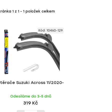
tránka
1
z
1
-
1
položek celkem
Kód:
10460-129
těrače Suzuki Across 11/2020-
Odesíláme do 3-5 dnů
319 Kč