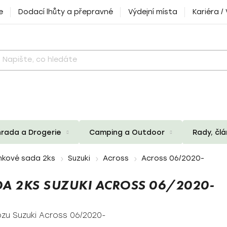
e
Dodací lhůty a přepravné
Výdejní místa
Kariéra /
rada a Drogerie
Camping a Outdoor
Rady, čl
nkové sada 2ks
Suzuki
Across
Across 06/2020-
A 2KS SUZUKI ACROSS 06/2020-
ozu Suzuki Across 06/2020-