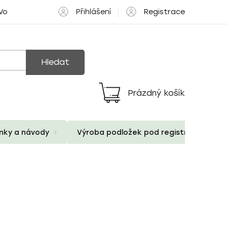
Přihlášení
Registrace
 Volné pozice
Hledat
Prázdný košík
Nákupní
košík
ánky a návody
Výroba podložek pod registrační znač