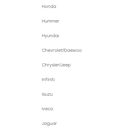
Honda
Hummer
Hyundai
Chevrolet/Daewoo
Chrysler/Jeep
Infiniti
Isuzu
Iveco
Jaguar