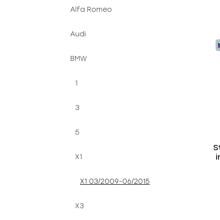
Alfa Romeo
Audi
BMW
1
3
5
S
X1
X1 03/2009-06/2015
X3