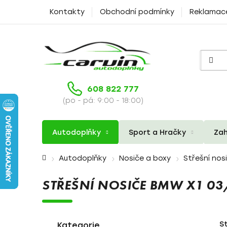
Přejít
Kontakty
Obchodní podmínky
Reklamac
na
obsah
608 822 777
(po - pá: 9:00 - 18:00)
Autodoplňky
Sport a Hračky
Zah
Domů
Autodoplňky
Nosiče a boxy
Střešní nos
STŘEŠNÍ NOSIČE BMW X1 0
P
K
Přeskočit
S
a