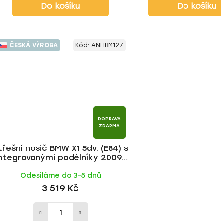
Do košíku
Do košíku
ČESKÁ VÝROBA
Kód:
ANHBM127
DOPRAVA
ZDARMA
třešní nosič BMW X1 5dv. (E84) s
integrovanými podélníky 2009-
2016, ALU tyč | HAKR
Odesíláme do 3-5 dnů
3 519 Kč