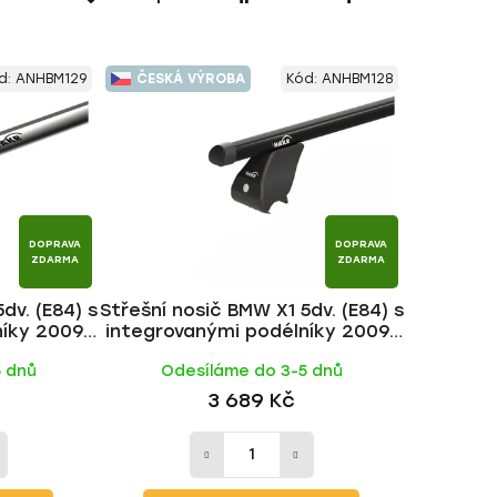
a
z
e
d:
ANHBM129
ČESKÁ VÝROBA
Kód:
ANHBM128
n
í
p
r
o
d
DOPRAVA
DOPRAVA
u
ZDARMA
ZDARMA
k
dv. (E84) s
Střešní nosič BMW X1 5dv. (E84) s
t
níky 2009-
integrovanými podélníky 2009-
ů
 | HAKR
2016, ALU BLACK tyč | HAKR
5 dnů
Odesíláme do 3-5 dnů
3 689 Kč