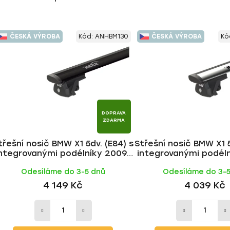
ČESKÁ VÝROBA
Kód:
ANHBM130
ČESKÁ VÝROBA
Kó
DOPRAVA
ZDARMA
třešní nosič BMW X1 5dv. (E84) s
Střešní nosič BMW X1 5
integrovanými podélníky 2009-
integrovanými podél
2016, WING BLACK tyč | HAKR
2016, WING ALU tyč
Odesíláme do 3-5 dnů
Odesíláme do 3-
4 149 Kč
4 039 Kč