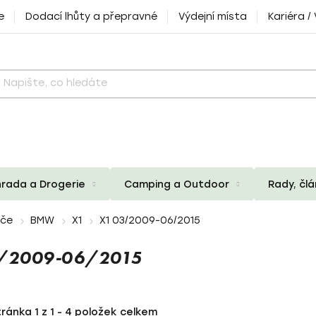
e
Dodací lhůty a přepravné
Výdejní místa
Kariéra /
rada a Drogerie
Camping a Outdoor
Rady, čl
iče
BMW
X1
X1 03/2009-06/2015
3/2009-06/2015
tránka
1
z
1
-
4
položek celkem