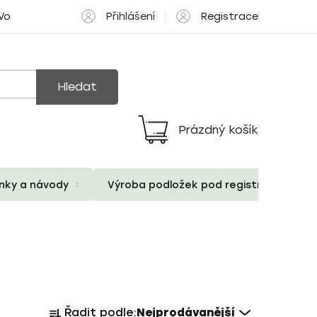
Přihlášení
Registrace
 Volné pozice
Hledat
Prázdný košík
Nákupní
košík
ánky a návody
Výroba podložek pod registrační znač
Ř
Řadit podle:
Nejprodávanější