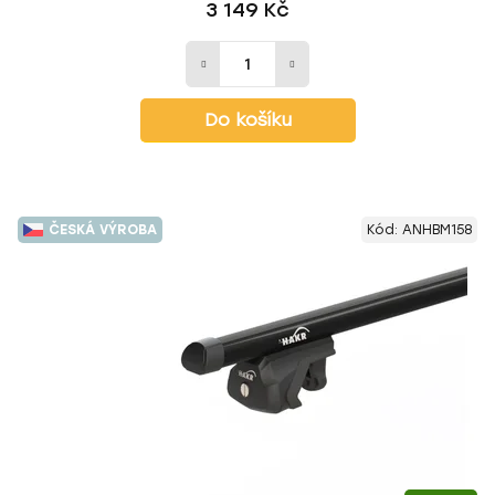
3 149 Kč
Do košíku
ČESKÁ VÝROBA
Kód:
ANHBM158