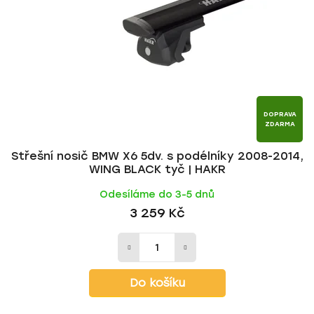
p
o
r
d
o
u
d
k
u
t
k
ů
t
DOPRAVA
ZDARMA
ů
Střešní nosič BMW X6 5dv. s podélníky 2008-2014,
WING BLACK tyč | HAKR
Odesíláme do 3-5 dnů
3 259 Kč
Do košíku