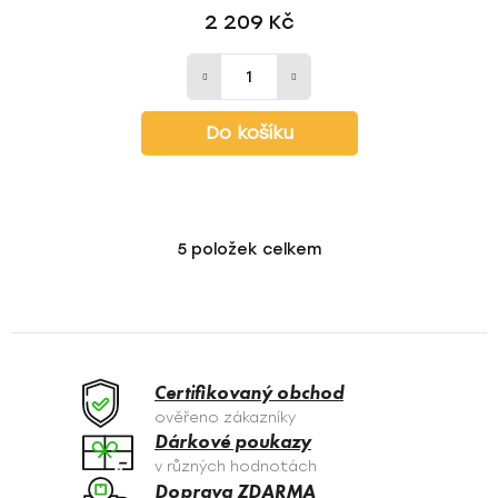
2 209 Kč
Do košíku
5
položek celkem
O
v
l
á
d
a
Certifikovaný obchod
c
ověřeno zákazníky
í
Dárkové poukazy
p
v různých hodnotách
r
Doprava ZDARMA