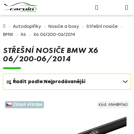
Nákupn
Přejít
Hledat
Přihlášení
na
košík
obsah
Domů
Autodoplňky
Nosiče a boxy
Střešní nosiče
BMW
X6
X6 06/200-06/2014
STŘEŠNÍ NOSIČE BMW X6
06/200-06/2014
Ř
Řadit podle:
Nejprodávanější
a
z
V
e
ČESKÁ VÝROBA
Kód:
ANHBM160
ý
n
p
í
i
p
s
r