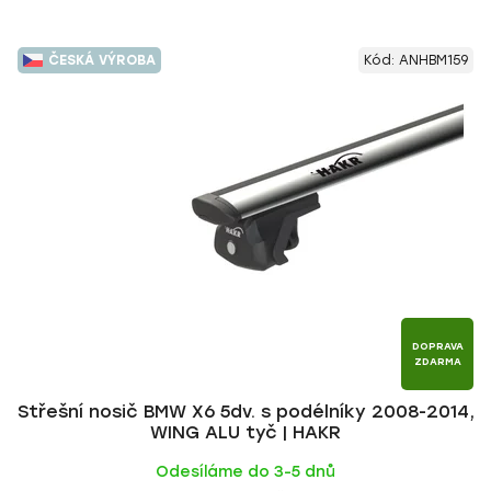
ČESKÁ VÝROBA
Kód:
ANHBM159
DOPRAVA
ZDARMA
Střešní nosič BMW X6 5dv. s podélníky 2008-2014,
WING ALU tyč | HAKR
Odesíláme do 3-5 dnů