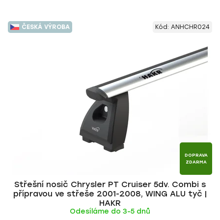
ČESKÁ VÝROBA
Kód:
ANHCHR024
DOPRAVA
ZDARMA
Střešní nosič Chrysler PT Cruiser 5dv. Combi s
přípravou ve střeše 2001-2008, WING ALU tyč |
HAKR
Odesíláme do 3-5 dnů