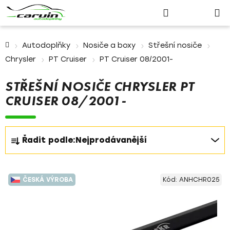
Nákupn
Přejít
Hledat
Přihlášení
na
košík
obsah
Domů
Autodoplňky
Nosiče a boxy
Střešní nosiče
Chrysler
PT Cruiser
PT Cruiser 08/2001-
STŘEŠNÍ NOSIČE CHRYSLER PT
CRUISER 08/2001-
Ř
Řadit podle:
Nejprodávanější
a
z
V
e
ČESKÁ VÝROBA
Kód:
ANHCHR025
ý
n
p
í
i
p
s
r