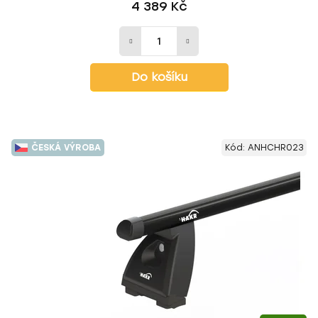
4 389 Kč
Do košíku
ČESKÁ VÝROBA
Kód:
ANHCHR023