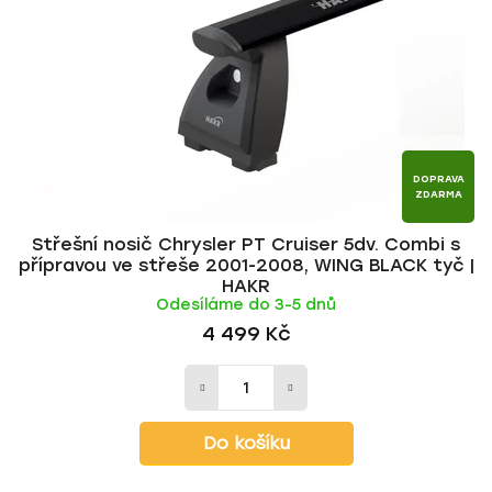
p
o
r
d
o
u
d
k
u
t
k
ů
t
DOPRAVA
ZDARMA
ů
Střešní nosič Chrysler PT Cruiser 5dv. Combi s
přípravou ve střeše 2001-2008, WING BLACK tyč |
HAKR
Odesíláme do 3-5 dnů
4 499 Kč
Do košíku