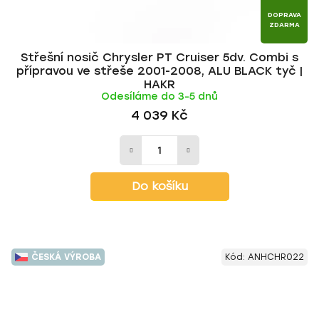
DOPRAVA
ZDARMA
Střešní nosič Chrysler PT Cruiser 5dv. Combi s
přípravou ve střeše 2001-2008, ALU BLACK tyč |
HAKR
Odesíláme do 3-5 dnů
4 039 Kč
Do košíku
ČESKÁ VÝROBA
Kód:
ANHCHR022