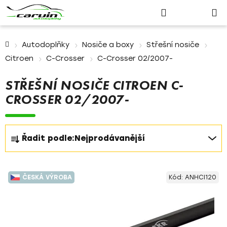
Nákupn
Přejít
Hledat
Přihlášení
na
košík
obsah
Domů
Autodoplňky
Nosiče a boxy
Střešní nosiče
Citroen
C-Crosser
C-Crosser 02/2007-
STŘEŠNÍ NOSIČE CITROEN C-
CROSSER 02/2007-
Ř
Řadit podle:
Nejprodávanější
a
z
V
e
ČESKÁ VÝROBA
Kód:
ANHCI120
ý
n
p
í
i
p
s
r