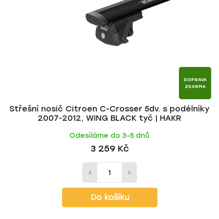
p
o
r
d
o
u
d
k
u
t
k
ů
t
DOPRAVA
ZDARMA
ů
Střešní nosič Citroen C-Crosser 5dv. s podélníky
2007-2012, WING BLACK tyč | HAKR
Odesíláme do 3-5 dnů
3 259 Kč
Do košíku