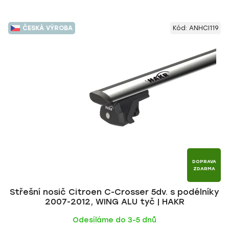
ČESKÁ VÝROBA
Kód:
ANHCI119
DOPRAVA
ZDARMA
Střešní nosič Citroen C-Crosser 5dv. s podélníky
2007-2012, WING ALU tyč | HAKR
Odesíláme do 3-5 dnů