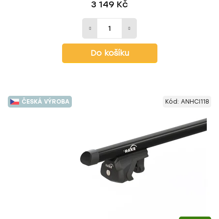
3 149 Kč
Do košíku
ČESKÁ VÝROBA
Kód:
ANHCI118