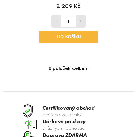
2 209 Kč
Do košíku
5
položek celkem
O
v
l
á
d
a
Certifikovaný obchod
c
ověřeno zákazníky
í
Dárkové poukazy
p
v různých hodnotách
r
Doprava ZDARMA