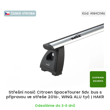
ČESKÁ VÝROBA
Kód:
ANHCI146
DOPRAVA
ZDARMA
Střešní nosič Citroen SpaceTourer 5dv. bus s
přípravou ve střeše 2016-, WING ALU tyč | HAKR
Odesíláme do 3-5 dnů