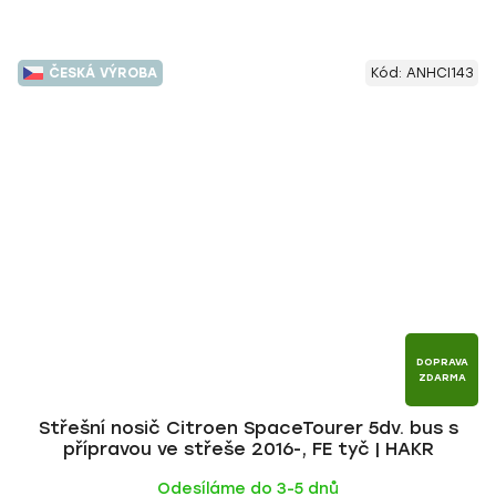
ČESKÁ VÝROBA
Kód:
ANHCI143
DOPRAVA
ZDARMA
Střešní nosič Citroen SpaceTourer 5dv. bus s
přípravou ve střeše 2016-, FE tyč | HAKR
Odesíláme do 3-5 dnů