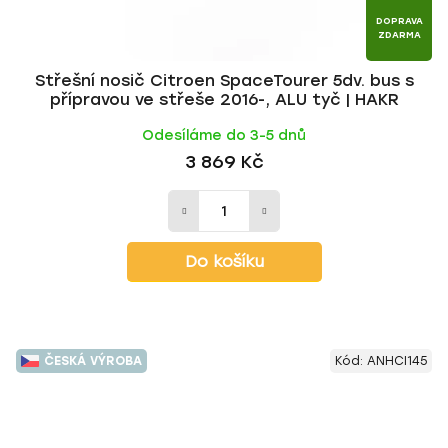
DOPRAVA
ZDARMA
Střešní nosič Citroen SpaceTourer 5dv. bus s
přípravou ve střeše 2016-, ALU tyč | HAKR
Odesíláme do 3-5 dnů
3 869 Kč
Do košíku
ČESKÁ VÝROBA
Kód:
ANHCI145