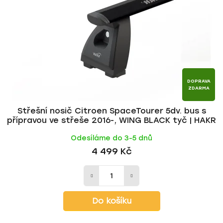
p
o
r
d
o
u
d
k
u
t
k
ů
t
DOPRAVA
ZDARMA
ů
Střešní nosič Citroen SpaceTourer 5dv. bus s
přípravou ve střeše 2016-, WING BLACK tyč | HAKR
Odesíláme do 3-5 dnů
4 499 Kč
Do košíku