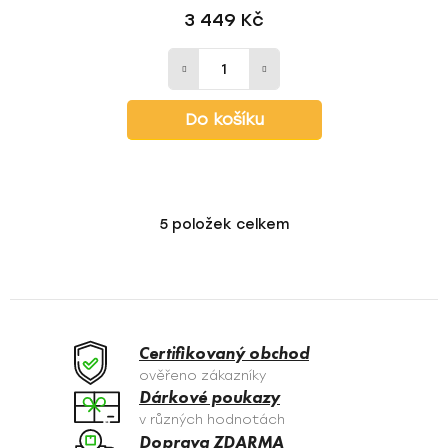
3 449 Kč
Do košíku
5
položek celkem
O
v
l
á
d
a
Certifikovaný obchod
c
ověřeno zákazníky
í
Dárkové poukazy
p
v různých hodnotách
r
Doprava ZDARMA