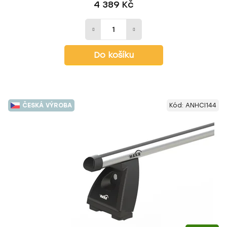
4 389 Kč
Do košíku
ČESKÁ VÝROBA
Kód:
ANHCI144