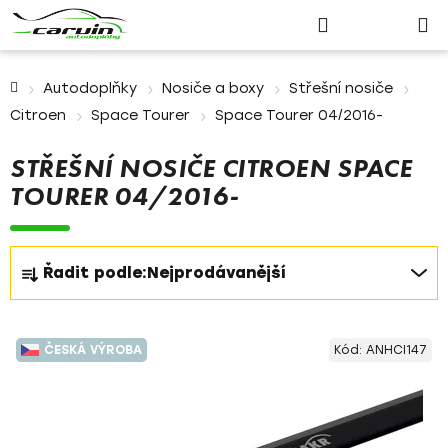
Nákupn
Přejít
Hledat
Přihlášení
na
košík
obsah
Domů
Autodoplňky
Nosiče a boxy
Střešní nosiče
Citroen
Space Tourer
Space Tourer 04/2016-
STŘEŠNÍ NOSIČE CITROEN SPACE
TOURER 04/2016-
Ř
Řadit podle:
Nejprodávanější
a
z
V
e
ČESKÁ VÝROBA
Kód:
ANHCI147
ý
n
p
í
i
p
s
r