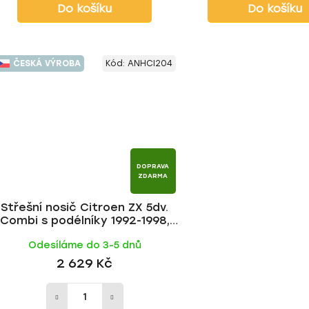
Do košíku
Do košíku
ČESKÁ VÝROBA
Kód:
ANHCI204
DOPRAVA
ZDARMA
Střešní nosič Citroen ZX 5dv.
Combi s podélníky 1992-1998,
ALU tyč | HAKR
Odesíláme do 3-5 dnů
2 629 Kč