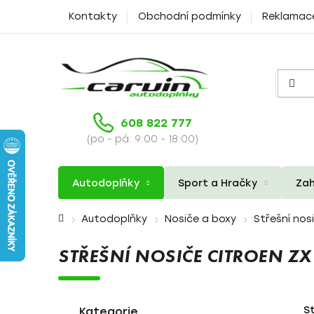
Přejít
Kontakty
Obchodní podmínky
Reklamac
na
obsah
608 822 777
(po - pá: 9:00 - 18:00)
Autodoplňky
Sport a Hračky
Zah
Domů
Autodoplňky
Nosiče a boxy
Střešní nos
STŘEŠNÍ NOSIČE CITROEN Z
P
K
Přeskočit
S
a