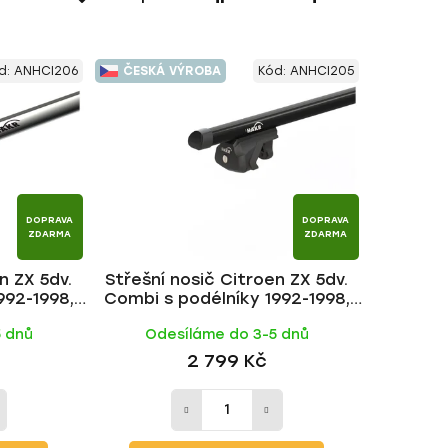
a
z
e
d:
ANHCI206
ČESKÁ VÝROBA
Kód:
ANHCI205
n
í
p
r
o
d
DOPRAVA
DOPRAVA
u
ZDARMA
ZDARMA
k
n ZX 5dv.
Střešní nosič Citroen ZX 5dv.
t
992-1998,
Combi s podélníky 1992-1998,
ů
 HAKR
ALU BLACK tyč | HAKR
5 dnů
Odesíláme do 3-5 dnů
2 799 Kč