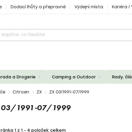
e
Dodací lhůty a přepravné
Výdejní místa
Kariéra /
rada a Drogerie
Camping a Outdoor
Rady, čl
iče
Citroen
ZX
ZX 03/1991-07/1999
X 03/1991-07/1999
tránka
1
z
1
-
4
položek celkem