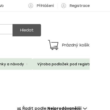
Přihlášení
Registrace
 Volné pozice
Hledat
Prázdný košík
Nákupní
košík
ánky a návody
Výroba podložek pod registrační znač
Ř
Řadit podle:
Nejprodávanější