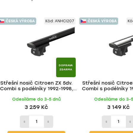
ČESKÁ VÝROBA
Kód:
ANHCI207
ČESKÁ VÝROBA
Kó
DOPRAVA
ZDARMA
Střešní nosič Citroen ZX 5dv.
Střešní nosič Citroe
Combi s podélníky 1992-1998,
Combi s podélníky 1
WING BLACK tyč | HAKR
WING ALU tyč |
Odesíláme do 3-5 dnů
Odesíláme do 3-
3 259 Kč
3 149 Kč