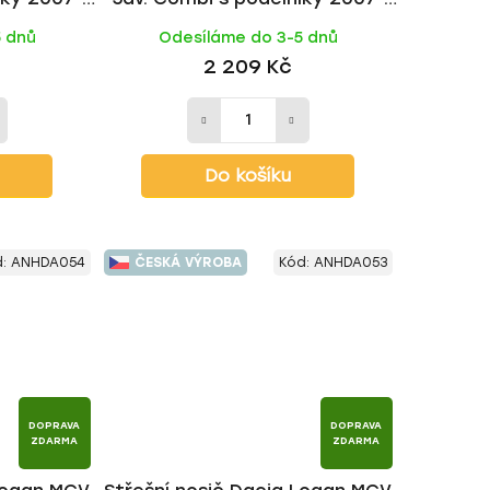
 HAKR
2012, FE tyč | HAKR
5 dnů
Odesíláme do 3-5 dnů
2 209 Kč
Do košíku
d:
ANHDA054
ČESKÁ VÝROBA
Kód:
ANHDA053
DOPRAVA
DOPRAVA
ZDARMA
ZDARMA