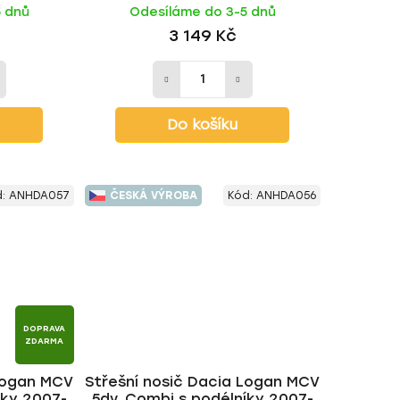
5 dnů
Odesíláme do 3-5 dnů
3 149 Kč
Do košíku
d:
ANHDA057
ČESKÁ VÝROBA
Kód:
ANHDA056
DOPRAVA
ZDARMA
 Logan MCV
Střešní nosič Dacia Logan MCV
íky 2007-
5dv. Combi s podélníky 2007-