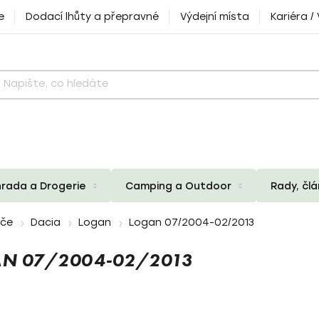
e
Dodací lhůty a přepravné
Výdejní místa
Kariéra /
rada a Drogerie
Camping a Outdoor
Rady, čl
iče
Dacia
Logan
Logan 07/2004-02/2013
AN 07/2004-02/2013