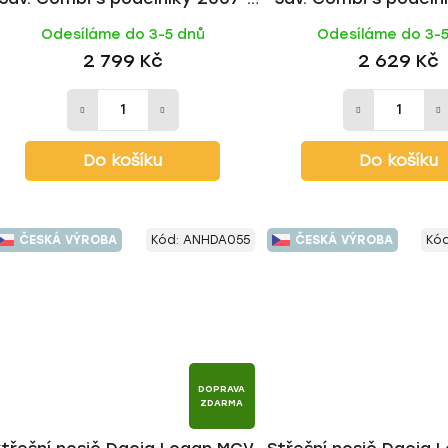
2012, ALU BLACK tyč | HAKR
2012, ALU tyč |
Odesíláme do 3-5 dnů
Odesíláme do 3-
2 799 Kč
2 629 Kč
Do košíku
Do košíku
ČESKÁ VÝROBA
Kód:
ANHDA055
ČESKÁ VÝROBA
Kó
DOPRAVA
ZDARMA