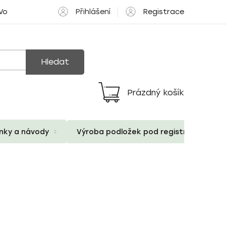
Přihlášení
Registrace
 Volné pozice
Hledat
Prázdný košík
Nákupní
košík
ánky a návody
Výroba podložek pod registrační znač