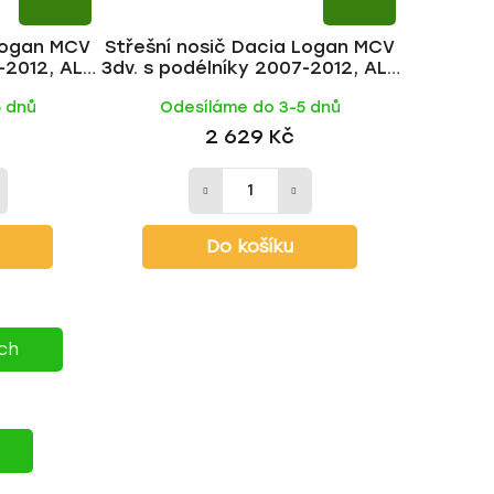
 Logan MCV
Střešní nosič Dacia Logan MCV
-2012, ALU
3dv. s podélníky 2007-2012, ALU
AKR
tyč | HAKR
5 dnů
Odesíláme do 3-5 dnů
2 629 Kč
Do košíku
ích