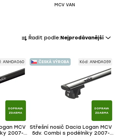
MCV VAN
Ř
Řadit podle:
Nejprodávanější
a
z
e
d:
ANHDA060
ČESKÁ VÝROBA
Kód:
ANHDA059
n
í
p
r
o
d
DOPRAVA
DOPRAVA
u
ZDARMA
ZDARMA
k
 Logan MCV
Střešní nosič Dacia Logan MCV
t
íky 2007-
5dv. Combi s podélníky 2007-
ů
yč | HAKR
2012, WING ALU tyč | HAKR