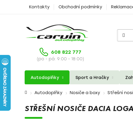
Přejít
Kontakty
Obchodní podmínky
Reklamac
na
obsah
608 822 777
(po - pá: 9:00 - 18:00)
Autodoplňky
Sport a Hračky
Zah
Domů
Autodoplňky
Nosiče a boxy
Střešní nos
STŘEŠNÍ NOSIČE DACIA LOG