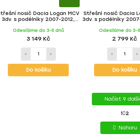
Střešní nosič Dacia Logan MCV
Střešní nosič Dacia
3dv. s podélníky 2007-2012,
3dv. s podélníky 2007
WING ALU tyč | HAKR
BLACK tyč | H
Odesíláme do 3-5 dnů
Odesíláme do 3-
3 149 Kč
2 799 Kč
Do košíku
Do košíku
Načíst 9 dalš
S
1
2
O
T
v
Nahoru
l
R
á