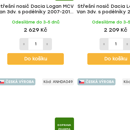
Střešní nosič Dacia Logan MCV
Střešní nosič Dacia
an 3dv. s podélníky 2007-2012,
Van 3dv. s podélníky 
ALU tyč | HAKR
FE tyč | HAK
Odesíláme do 3-5 dnů
Odesíláme do 3-
2 629 Kč
2 209 Kč
Do košíku
Do košíku
ČESKÁ VÝROBA
Kód:
ANHDA049
ČESKÁ VÝROBA
Kó
DOPRAVA
ZDARMA