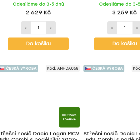
Odesíláme do 3-5 dnů
Odesíláme do 3-
2 629 Kč
3 259 Kč
Do košíku
Do košíku
ČESKÁ VÝROBA
Kód:
ANHDA058
ČESKÁ VÝROBA
Kó
DOPRAVA
ZDARMA
Střešní nosič Dacia Logan MCV
Střešní nosič Dacia
5dv. Combi s podélníky 2007-
5dv. Combi s podéln