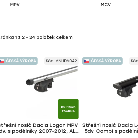
MPV
MCV
tránka
1
z
2
-
24
položek celkem
ČESKÁ VÝROBA
Kód:
ANHDA042
ČESKÁ VÝROBA
Kó
DOPRAVA
ZDARMA
Střešní nosič Dacia Logan MPV
Střešní nosič Dacia
dv. s podélníky 2007-2012, ALU
5dv. Combi s podéln
tyč | HAKR
2012, WING BLACK t