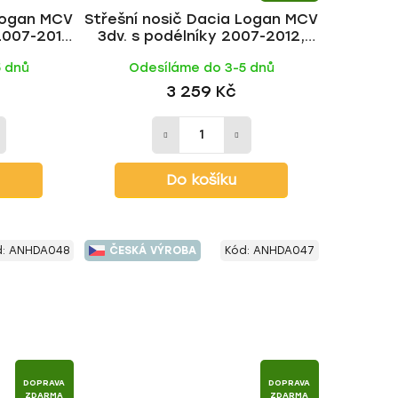
 Logan MCV
Střešní nosič Dacia Logan MCV
2007-2012,
3dv. s podélníky 2007-2012,
R
WING BLACK tyč | HAKR
5 dnů
Odesíláme do 3-5 dnů
3 259 Kč
Do košíku
d:
ANHDA048
ČESKÁ VÝROBA
Kód:
ANHDA047
DOPRAVA
DOPRAVA
ZDARMA
ZDARMA