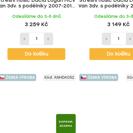
Střešní nosič Dacia Logan MCV
Střešní nosič Dacia
an 3dv. s podélníky 2007-2012,
Van 3dv. s podélníky 
WING BLACK tyč | HAKR
WING ALU tyč |
Odesíláme do 3-5 dnů
Odesíláme do 3-
3 259 Kč
3 149 Kč
Do košíku
Do košíku
ČESKÁ VÝROBA
Kód:
ANHDA052
ČESKÁ VÝROBA
Kó
DOPRAVA
ZDARMA