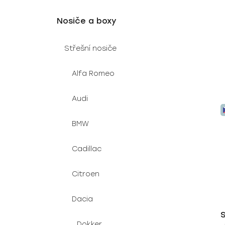
t
ů
Nosiče a boxy
Střešní nosiče
Alfa Romeo
Audi
BMW
Cadillac
Citroen
Dacia
Dokker