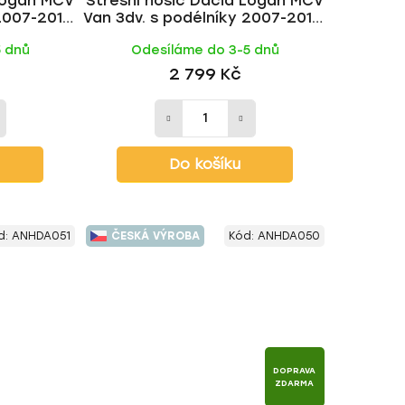
 Logan MCV
Střešní nosič Dacia Logan MCV
2007-2012,
Van 3dv. s podélníky 2007-2012,
 HAKR
ALU BLACK tyč | HAKR
5 dnů
Odesíláme do 3-5 dnů
2 799 Kč
Do košíku
d:
ANHDA051
ČESKÁ VÝROBA
Kód:
ANHDA050
DOPRAVA
ZDARMA