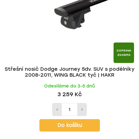
p
o
r
d
o
u
d
k
u
t
k
ů
t
DOPRAVA
ZDARMA
ů
Střešní nosič Dodge Journey 5dv. SUV s podélníky
2008-2011, WING BLACK tyč | HAKR
Odesíláme do 3-5 dnů
3 259 Kč
Do košíku