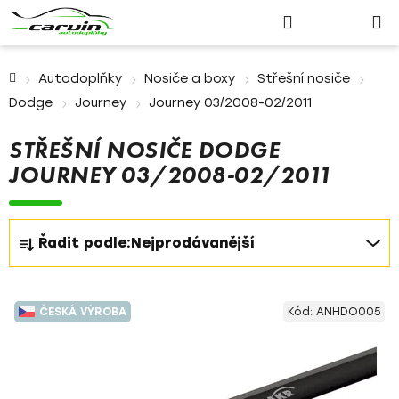
Nákupn
Přejít
Hledat
Přihlášení
na
košík
obsah
Domů
Autodoplňky
Nosiče a boxy
Střešní nosiče
Dodge
Journey
Journey 03/2008-02/2011
STŘEŠNÍ NOSIČE DODGE
JOURNEY 03/2008-02/2011
Ř
Řadit podle:
Nejprodávanější
a
z
V
e
ČESKÁ VÝROBA
Kód:
ANHDO005
ý
n
p
í
i
p
s
r