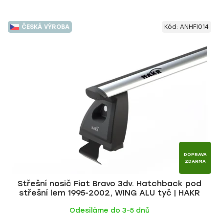
ČESKÁ VÝROBA
Kód:
ANHFI014
DOPRAVA
ZDARMA
Střešní nosič Fiat Bravo 3dv. Hatchback pod
střešní lem 1995-2002, WING ALU tyč | HAKR
Odesíláme do 3-5 dnů