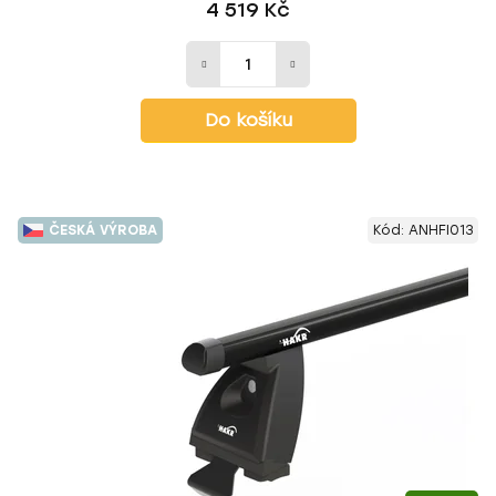
4 519 Kč
Do košíku
ČESKÁ VÝROBA
Kód:
ANHFI013