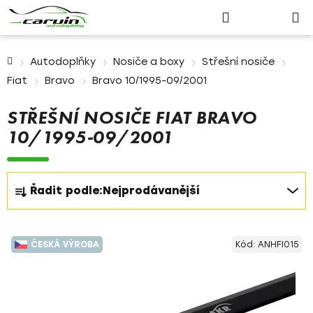
Nákupn
Přejít
Hledat
Přihlášení
na
košík
obsah
Domů
Autodoplňky
Nosiče a boxy
Střešní nosiče
Fiat
Bravo
Bravo 10/1995-09/2001
STŘEŠNÍ NOSIČE FIAT BRAVO
10/1995-09/2001
Ř
Řadit podle:
Nejprodávanější
a
z
V
e
ČESKÁ VÝROBA
Kód:
ANHFI015
ý
n
p
í
i
p
s
r