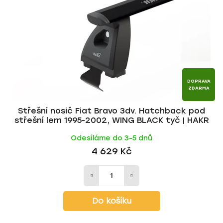
p
o
r
d
o
u
d
k
u
t
k
ů
t
DOPRAVA
ZDARMA
ů
Střešní nosič Fiat Bravo 3dv. Hatchback pod
střešní lem 1995-2002, WING BLACK tyč | HAKR
Odesíláme do 3-5 dnů
4 629 Kč
Do košíku