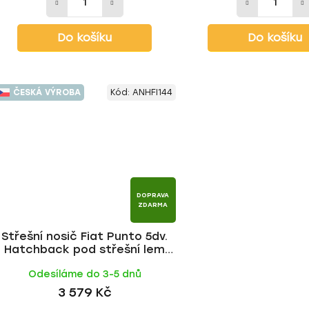
Do košíku
Do košíku
ČESKÁ VÝROBA
Kód:
ANHFI144
DOPRAVA
ZDARMA
Střešní nosič Fiat Punto 5dv.
Hatchback pod střešní lem
1999-2012, FE tyč | HAKR
Odesíláme do 3-5 dnů
3 579 Kč