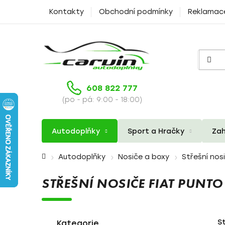
Přejít
Kontakty
Obchodní podmínky
Reklamac
na
obsah
608 822 777
(po - pá: 9:00 - 18:00)
Autodoplňky
Sport a Hračky
Zah
Domů
Autodoplňky
Nosiče a boxy
Střešní nos
STŘEŠNÍ NOSIČE FIAT PUNT
P
K
Přeskočit
S
a