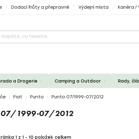
e
Dodací lhůty a přepravné
Výdejní místa
Kariéra /
rada a Drogerie
Camping a Outdoor
Rady, čl
iče
Fiat
Punto
Punto 07/1999-07/2012
O 07/1999-07/2012
tránka
1
z
1
-
10
položek celkem