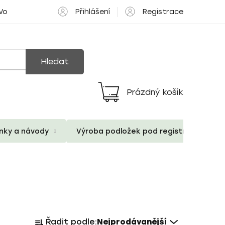
Přihlášení
Registrace
 Volné pozice
Hledat
Prázdný košík
Nákupní
košík
ánky a návody
Výroba podložek pod registrační znač
Ř
Řadit podle:
Nejprodávanější