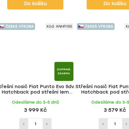
Do košíku
Do košíku
ČESKÁ VÝROBA
Kód:
ANHFI155
ČESKÁ VÝROBA
K
DOPRAVA
ZDARMA
třešní nosič Fiat Punto Evo 5dv.
Střešní nosič Fiat Pun
Hatchback pod střešní lem
Hatchback pod stř
2009-2012, ALU tyč | HAKR
2009-2012, FE tyč
Odesíláme do 3-5 dnů
Odesíláme do 3-
3 999 Kč
3 579 Kč