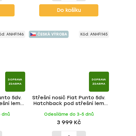
Do košíku
ód:
ANHFI146
ČESKÁ VÝROBA
Kód:
ANHFI145
DOPRAVA
DOPRAVA
ZDARMA
ZDARMA
unto 5dv.
Střešní nosič Fiat Punto 5dv.
ešní lem
Hatchback pod střešní lem
tyč | HAKR
1999-2012, ALU tyč | HAKR
5 dnů
Odesíláme do 3-5 dnů
3 999 Kč