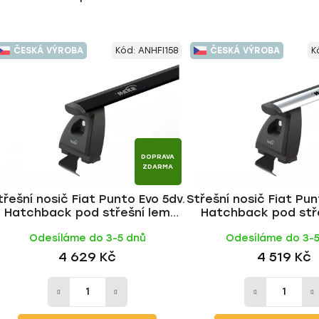
ČESKÁ VÝROBA
Kód:
ANHFI158
ČESKÁ VÝROBA
K
DOPRAVA
ZDARMA
třešní nosič Fiat Punto Evo 5dv.
Střešní nosič Fiat Pun
Hatchback pod střešní lem
Hatchback pod stř
2009-2012, WING BLACK tyč |
2009-2012, WING ALU 
Odesíláme do 3-5 dnů
Odesíláme do 3-
HAKR
4 629 Kč
4 519 Kč