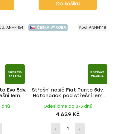
Do košíku
ód:
ANHFI154
ČESKÁ VÝROBA
Kód:
ANHFI148
DOPRAVA
DOPRAVA
ZDARMA
ZDARMA
to Evo 5dv.
Střešní nosič Fiat Punto 5dv.
ešní lem
Hatchback pod střešní lem
 | HAKR
1999-2012, WING BLACK tyč |
5 dnů
Odesíláme do 3-5 dnů
HAKR
4 629 Kč