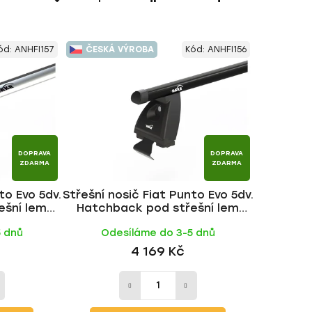
a
z
e
ód:
ANHFI157
ČESKÁ VÝROBA
Kód:
ANHFI156
n
í
p
r
o
d
DOPRAVA
DOPRAVA
u
ZDARMA
ZDARMA
k
to Evo 5dv.
Střešní nosič Fiat Punto Evo 5dv.
t
ešní lem
Hatchback pod střešní lem
ů
tyč | HAKR
2009-2012, ALU BLACK tyč |
5 dnů
Odesíláme do 3-5 dnů
HAKR
4 169 Kč