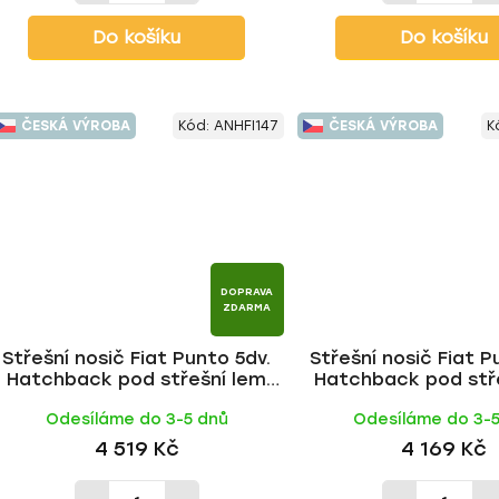
Do košíku
Do košíku
ČESKÁ VÝROBA
Kód:
ANHFI147
ČESKÁ VÝROBA
K
DOPRAVA
ZDARMA
Střešní nosič Fiat Punto 5dv.
Střešní nosič Fiat P
Hatchback pod střešní lem
Hatchback pod stř
999-2012, WING ALU tyč | HAKR
1999-2012, ALU BLACK 
Odesíláme do 3-5 dnů
Odesíláme do 3-
4 519 Kč
4 169 Kč