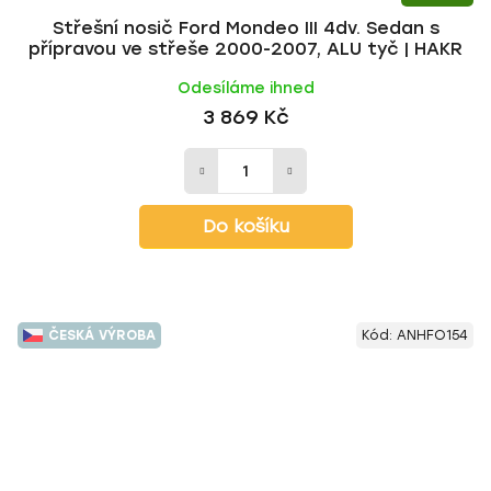
Střešní nosič Ford Mondeo III 4dv. Sedan s
přípravou ve střeše 2000-2007, ALU tyč | HAKR
Odesíláme ihned
3 869 Kč
Do košíku
ČESKÁ VÝROBA
Kód:
ANHFO154