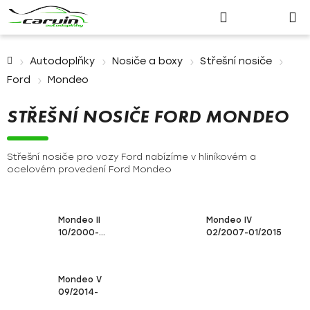
Nákupn
Přejít
Hledat
Přihlášení
na
košík
obsah
Domů
Autodoplňky
Nosiče a boxy
Střešní nosiče
Ford
Mondeo
STŘEŠNÍ NOSIČE FORD MONDEO
Střešní nosiče pro vozy Ford nabízíme v hliníkovém a
ocelovém provedení Ford Mondeo
Mondeo II
Mondeo IV
10/2000-
02/2007-01/2015
03/2007
Mondeo V
09/2014-