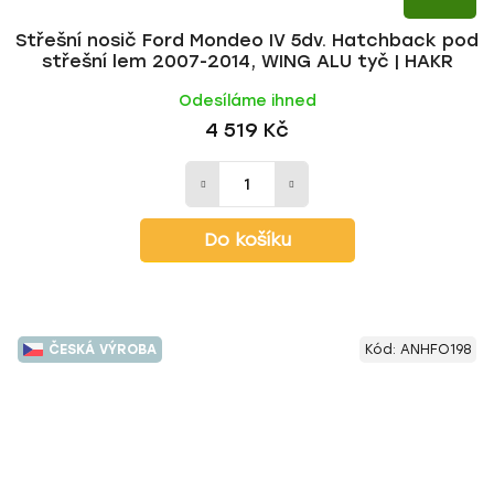
Střešní nosič Ford Mondeo IV 5dv. Hatchback pod
střešní lem 2007-2014, WING ALU tyč | HAKR
Odesíláme ihned
4 519 Kč
Do košíku
ČESKÁ VÝROBA
Kód:
ANHFO198