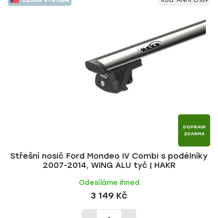
ČESKÁ VÝROBA
Kód:
ANHFO189
DOPRAVA
ZDARMA
Střešní nosič Ford Mondeo IV Combi s podélníky
2007-2014, WING ALU tyč | HAKR
Odesíláme ihned
3 149 Kč