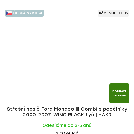
ČESKÁ VÝROBA
Kód:
ANHFO185
DOPRAVA
ZDARMA
Střešní nosič Ford Mondeo III Combi s podélníky
2000-2007, WING BLACK tyč | HAKR
Odesíláme do 3-5 dnů
3 259 Kč