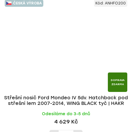
ČESKÁ VÝROBA
Kód:
ANHFO200
DOPRAVA
ZDARMA
Střešní nosič Ford Mondeo IV 5dv. Hatchback pod
střešní lem 2007-2014, WING BLACK tyč | HAKR
Odesíláme do 3-5 dnů
4 629 Kč