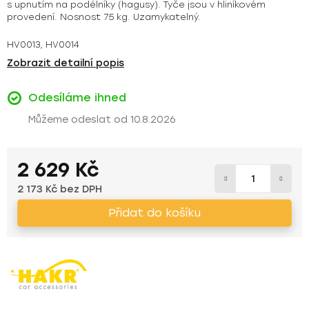
s upnutím na podélníky (hagusy). Tyče jsou v hliníkovém
provedení. Nosnost 75 kg. Uzamykatelný.
HV0013, HV0014
Zobrazit detailní popis
Odesíláme ihned
10.8.2026
2 629 Kč
2 173 Kč bez DPH
Měrná cena:
Přidat do košíku