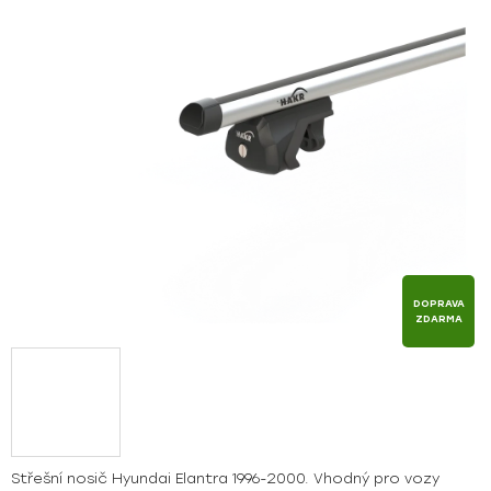
z
5
hvězdiček.
DOPRAVA
ZDARMA
Střešní nosič Hyundai Elantra 1996-2000. Vhodný pro vozy