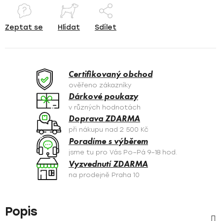
Zeptat se
Hlídat
Sdílet
Certifikovaný obchod
ověřeno zákazníky
Dárkové poukazy
v různých hodnotách
Doprava ZDARMA
při nákupu nad 2 500 Kč
Poradíme s výběrem
jsme tu pro Vás Po–Pá 9–18 hod.
Vyzvednutí ZDARMA
na prodejně Praha 10
Popis