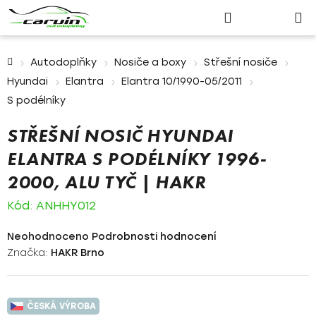
Nákupn
Přejít
Hledat
Přihlášení
na
košík
obsah
Domů
Autodoplňky
Nosiče a boxy
Střešní nosiče
Hyundai
Elantra
Elantra 10/1990-05/2011
S podélníky
STŘEŠNÍ NOSIČ HYUNDAI
ELANTRA S PODÉLNÍKY 1996-
2000, ALU TYČ | HAKR
Kód:
ANHHY012
Průměrné
Neohodnoceno
Podrobnosti hodnocení
hodnocení
Značka:
HAKR Brno
produktu
je
0,0
ČESKÁ VÝROBA