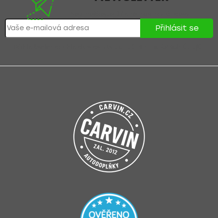
Nezmeškejte žádné novinky či slevy!
Přihlásit se
Přihlášením souhlasíte se
zpracováním osobních údajů
.