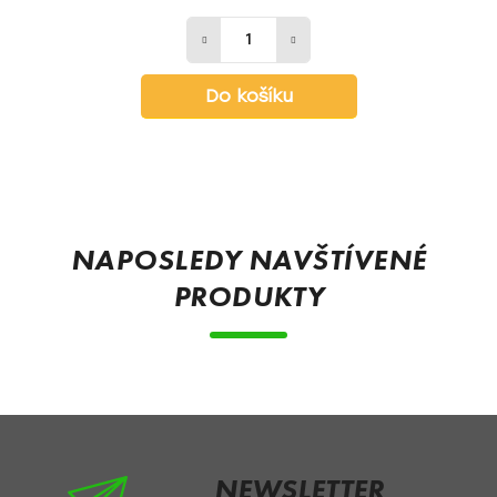
Do košíku
Z
á
p
NAPOSLEDY NAVŠTÍVENÉ
a
PRODUKTY
t
í
NEWSLETTER