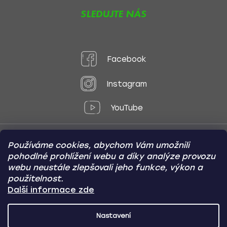
SLEDUJTE NÁS
Facebook
Instagram
YouTube
Používáme cookies, abychom Vám umožnili
Způsoby platby:
pohodlné prohlížení webu a díky analýze provozu
Online
Převod
Dobírka
webu neustále zlepšovali jeho funkce, výkon a
použitelnost.
Způsoby dopravy:
Další informace zde
Nastavení