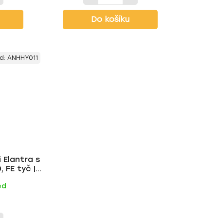
Do košíku
d:
ANHHY011
 Elantra s
 FE tyč |
ed