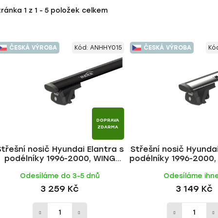
tránka
1
z
1
-
5
položek celkem
ČESKÁ VÝROBA
Kód:
ANHHY015
ČESKÁ VÝROBA
Kó
DOPRAVA
ZDARMA
Střešní nosič Hyundai Elantra s
Střešní nosič Hyundai
podélníky 1996-2000, WING
podélníky 1996-2000
BLACK tyč | HAKR
tyč | HAKR
Odesíláme do 3-5 dnů
Odesíláme ihn
3 259 Kč
3 149 Kč