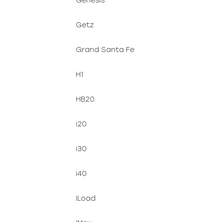
Genesis
Getz
Grand Santa Fe
H1
HB20
i20
i30
i40
ILoad