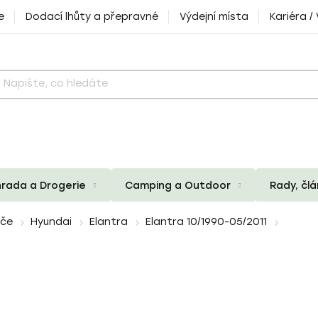
e
Dodací lhůty a přepravné
Výdejní místa
Kariéra /
rada a Drogerie
Camping a Outdoor
Rady, čl
iče
Hyundai
Elantra
Elantra 10/1990-05/2011