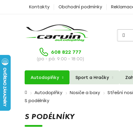
Přejít
Kontakty
Obchodní podmínky
Reklamac
na
obsah
608 822 777
(po - pá: 9:00 - 18:00)
Autodoplňky
Sport a Hračky
Zah
Domů
Autodoplňky
Nosiče a boxy
Střešní nos
S podélníky
S PODÉLNÍKY