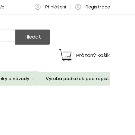
Přihlášení
Registrace
 Volné pozice
Hledat
Prázdný košík
Nákupní
košík
ánky a návody
Výroba podložek pod registrační znač