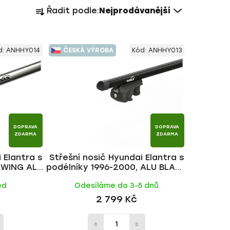
Ř
Řadit podle:
Nejprodávanější
a
z
e
d:
ANHHY014
ČESKÁ VÝROBA
Kód:
ANHHY013
n
í
p
r
o
d
DOPRAVA
DOPRAVA
u
ZDARMA
ZDARMA
k
 Elantra s
Střešní nosič Hyundai Elantra s
t
, WING ALU
podélníky 1996-2000, ALU BLACK
ů
tyč | HAKR
ed
Odesíláme do 3-5 dnů
2 799 Kč