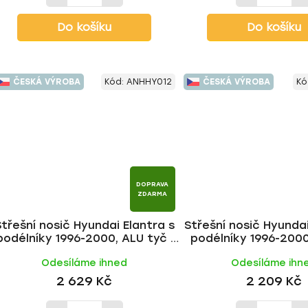
Do košíku
Do košíku
ČESKÁ VÝROBA
Kód:
ANHHY012
ČESKÁ VÝROBA
Kó
DOPRAVA
ZDARMA
Střešní nosič Hyundai Elantra s
Střešní nosič Hyundai
podélníky 1996-2000, ALU tyč |
podélníky 1996-2000,
HAKR
HAKR
Odesíláme ihned
Odesíláme ihn
2 629 Kč
2 209 Kč