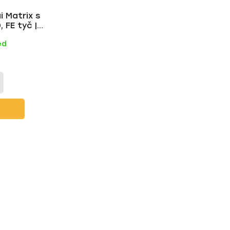
i Matrix s
 FE tyč |
ed