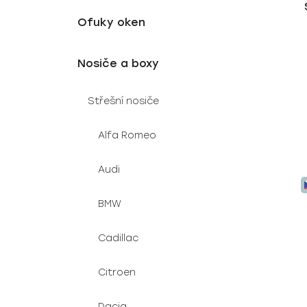
u
e
Ofuky oken
k
l
t
ů
Nosiče a boxy
Střešní nosiče
Alfa Romeo
Audi
BMW
Cadillac
Citroen
Dacia