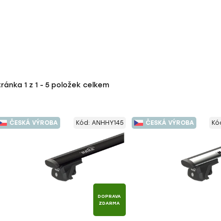
tránka
1
z
1
-
5
položek celkem
ČESKÁ VÝROBA
Kód:
ANHHY145
ČESKÁ VÝROBA
Kó
DOPRAVA
ZDARMA