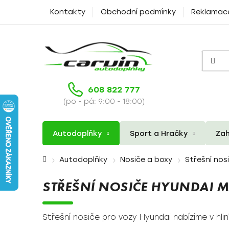
Přejít
Kontakty
Obchodní podmínky
Reklamac
na
obsah
608 822 777
(po - pá: 9:00 - 18:00)
Autodoplňky
Sport a Hračky
Zah
Domů
Autodoplňky
Nosiče a boxy
Střešní nos
STŘEŠNÍ NOSIČE HYUNDAI M
Střešní nosiče pro vozy Hyundai nabízíme v hl