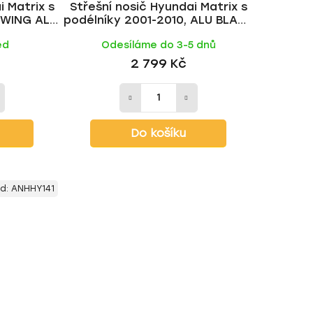
i Matrix s
Střešní nosič Hyundai Matrix s
t
, WING ALU
podélníky 2001-2010, ALU BLACK
ů
tyč | HAKR
ed
Odesíláme do 3-5 dnů
2 799 Kč
Do košíku
d:
ANHHY141