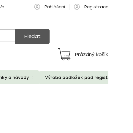
Přihlášení
Registrace
 Volné pozice
Hledat
Prázdný košík
Nákupní
košík
ánky a návody
Výroba podložek pod registrační znač