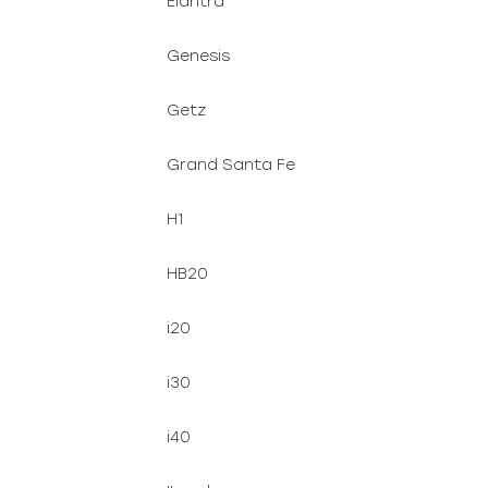
Elantra
Genesis
Getz
Grand Santa Fe
H1
HB20
i20
i30
i40