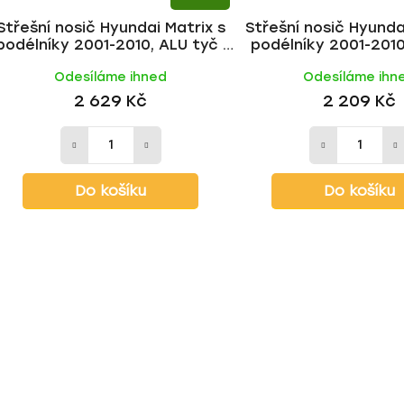
Střešní nosič Hyundai Matrix s
Střešní nosič Hyunda
podélníky 2001-2010, ALU tyč |
podélníky 2001-2010,
HAKR
HAKR
Odesíláme ihned
Odesíláme ihn
2 629 Kč
2 209 Kč
Do košíku
Do košíku
O
v
l
á
d
a
c