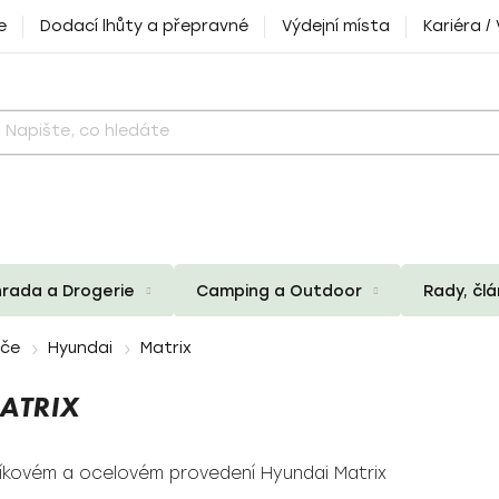
e
Dodací lhůty a přepravné
Výdejní místa
Kariéra /
rada a Drogerie
Camping a Outdoor
Rady, čl
iče
Hyundai
Matrix
ATRIX
iníkovém a ocelovém provedení Hyundai Matrix