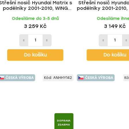
Střešní nosič Hyundai Matrix s
Střešní nosič Hyunda
podélníky 2001-2010, WING
podélníky 2001-2010
BLACK tyč | HAKR
tyč | HAKR
Odesíláme do 3-5 dnů
Odesíláme ihn
3 259 Kč
3 149 Kč
Do košíku
Do košíku
ČESKÁ VÝROBA
Kód:
ANHHY142
ČESKÁ VÝROBA
Kó
DOPRAVA
ZDARMA