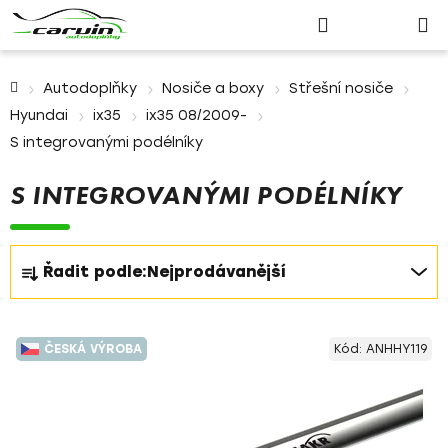
Nákupn
Přejít
Hledat
Přihlášení
na
košík
obsah
Domů
Autodoplňky
Nosiče a boxy
Střešní nosiče
Hyundai
ix35
ix35 08/2009-
S integrovanými podélníky
S INTEGROVANÝMI PODÉLNÍKY
Ř
Řadit podle:
Nejprodávanější
a
z
V
e
ČESKÁ VÝROBA
Kód:
ANHHY119
ý
n
p
í
i
p
s
r