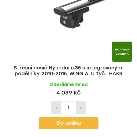
p
o
r
d
o
u
d
k
u
t
k
ů
t
DOPRAVA
ZDARMA
ů
Střešní nosič Hyundai ix35 s integrovanými
podélníky 2010-2015, WING ALU tyč | HAKR
Odesíláme ihned
4 039 Kč
Do košíku