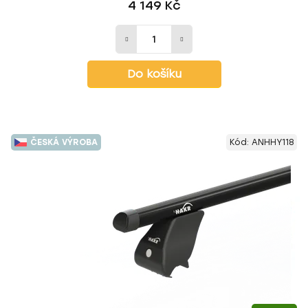
4 149 Kč
Do košíku
ČESKÁ VÝROBA
Kód:
ANHHY118