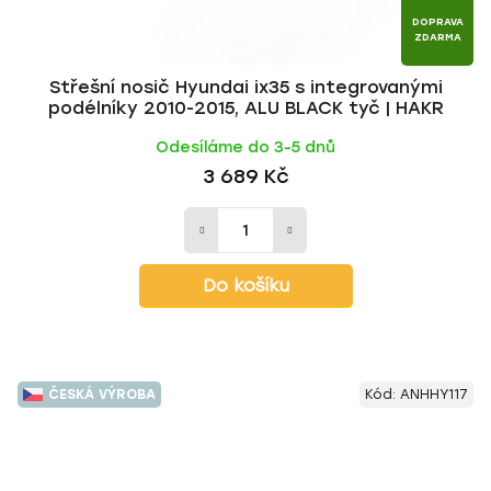
DOPRAVA
ZDARMA
Střešní nosič Hyundai ix35 s integrovanými
podélníky 2010-2015, ALU BLACK tyč | HAKR
Odesíláme do 3-5 dnů
3 689 Kč
Do košíku
ČESKÁ VÝROBA
Kód:
ANHHY117