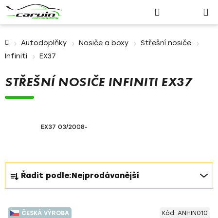
Nákupn
Přejít
Hledat
Přihlášení
na
košík
obsah
Domů
Autodoplňky
Nosiče a boxy
Střešní nosiče
Infiniti
EX37
STŘEŠNÍ NOSIČE INFINITI EX37
EX37 03/2008-
Ř
Řadit podle:
Nejprodávanější
a
z
V
e
ČESKÁ VÝROBA
Kód:
ANHIN010
ý