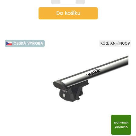
Do košíku
ČESKÁ VÝROBA
Kód:
ANHIN009
DOPRAVA
ZDARMA