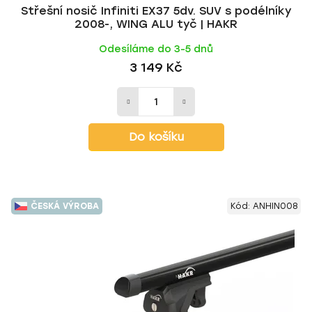
Střešní nosič Infiniti EX37 5dv. SUV s podélníky
2008-, WING ALU tyč | HAKR
Odesíláme do 3-5 dnů
3 149 Kč
Do košíku
ČESKÁ VÝROBA
Kód:
ANHIN008