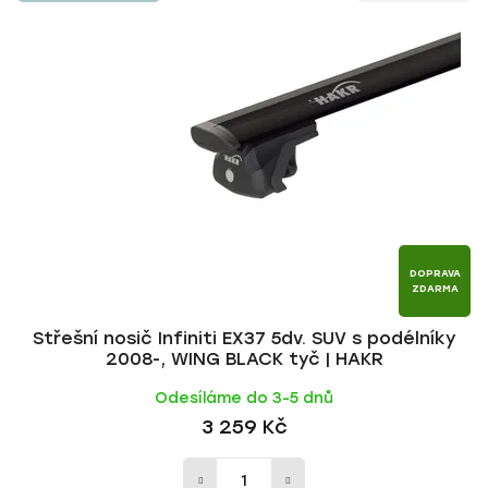
n
p
í
i
p
s
r
p
o
r
d
o
u
d
k
u
t
k
ů
t
DOPRAVA
ZDARMA
ů
Střešní nosič Infiniti EX37 5dv. SUV s podélníky
2008-, WING BLACK tyč | HAKR
Odesíláme do 3-5 dnů
3 259 Kč