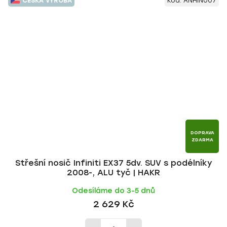
ČESKÁ VÝROBA
Kód:
ANHIN007
DOPRAVA
ZDARMA
Střešní nosič Infiniti EX37 5dv. SUV s podélníky
2008-, ALU tyč | HAKR
Odesíláme do 3-5 dnů
2 629 Kč