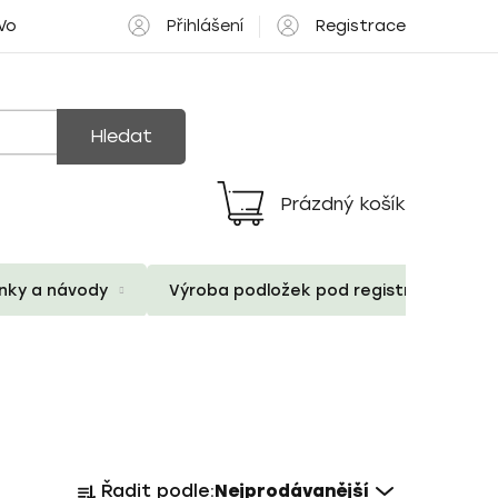
Přihlášení
Registrace
 Volné pozice
Hledat
Prázdný košík
Nákupní
košík
ánky a návody
Výroba podložek pod registrační znač
Ř
Řadit podle:
Nejprodávanější