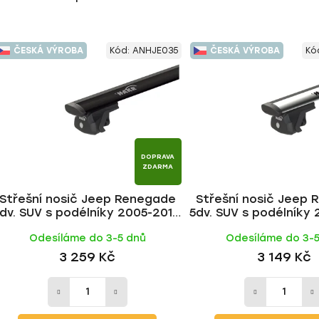
ČESKÁ VÝROBA
Kód:
ANHJE035
ČESKÁ VÝROBA
Kó
DOPRAVA
ZDARMA
Střešní nosič Jeep Renegade
Střešní nosič Jeep
dv. SUV s podélníky 2005-2013,
5dv. SUV s podélníky 
WING BLACK tyč | HAKR
WING ALU tyč |
Odesíláme do 3-5 dnů
Odesíláme do 3-
3 259 Kč
3 149 Kč