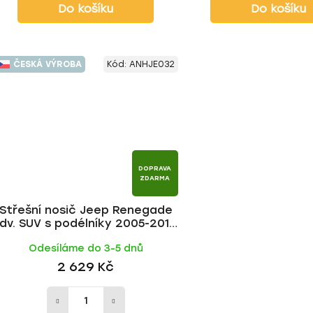
Do košíku
Do košíku
ČESKÁ VÝROBA
Kód:
ANHJE032
DOPRAVA
ZDARMA
Střešní nosič Jeep Renegade
dv. SUV s podélníky 2005-2013,
ALU tyč | HAKR
Odesíláme do 3-5 dnů
2 629 Kč