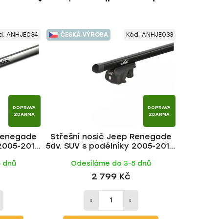
a
z
e
d:
ANHJE034
ČESKÁ VÝROBA
Kód:
ANHJE033
n
í
p
r
o
d
DOPRAVA
DOPRAVA
u
ZDARMA
ZDARMA
k
 Renegade
Střešní nosič Jeep Renegade
t
2005-2013,
5dv. SUV s podélníky 2005-2013,
ů
 HAKR
ALU BLACK tyč | HAKR
5 dnů
Odesíláme do 3-5 dnů
2 799 Kč