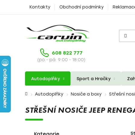
Přejít
Kontakty
Obchodní podmínky
Reklamac
na
obsah
608 822 777
(po - pá: 9:00 - 18:00)
Autodoplňky
Sport a Hračky
Zah
Domů
Autodoplňky
Nosiče a boxy
Střešní nos
STŘEŠNÍ NOSIČE JEEP RENE
P
K
Přeskočit
S
a