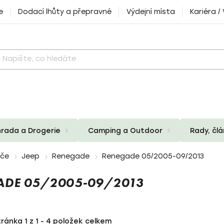
e
Dodací lhůty a přepravné
Výdejní místa
Kariéra /
rada a Drogerie
Camping a Outdoor
Rady, čl
iče
Jeep
Renegade
Renegade 05/2005-09/2013
GADE 05/2005-09/2013
tránka
1
z
1
-
4
položek celkem