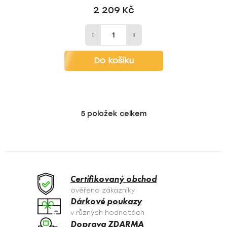
2 209 Kč
Do košíku
5
položek celkem
O
v
l
á
d
a
Certifikovaný obchod
c
ověřeno zákazníky
í
Dárkové poukazy
p
v různých hodnotách
r
Doprava ZDARMA