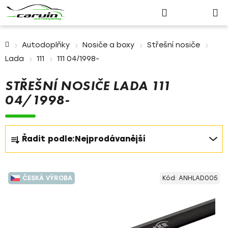
Nákupn
Přejít
Hledat
Přihlášení
na
košík
obsah
Domů
Autodoplňky
Nosiče a boxy
Střešní nosiče
Lada
111
111 04/1998-
STŘEŠNÍ NOSIČE LADA 111
04/1998-
Ř
Řadit podle:
Nejprodávanější
a
z
V
e
ČESKÁ VÝROBA
Kód:
ANHLAD005
ý
n
p
í
i
p
s
r