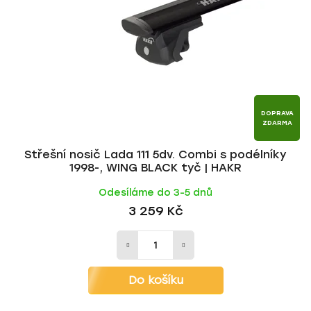
p
o
r
d
o
u
d
k
u
t
k
ů
t
DOPRAVA
ZDARMA
ů
Střešní nosič Lada 111 5dv. Combi s podélníky
1998-, WING BLACK tyč | HAKR
Odesíláme do 3-5 dnů
3 259 Kč
Do košíku