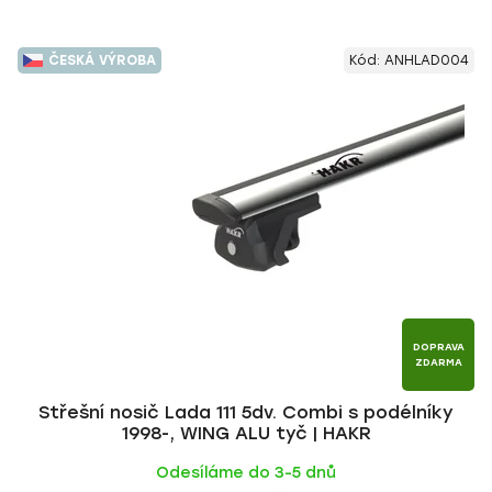
ČESKÁ VÝROBA
Kód:
ANHLAD004
DOPRAVA
ZDARMA
Střešní nosič Lada 111 5dv. Combi s podélníky
1998-, WING ALU tyč | HAKR
Odesíláme do 3-5 dnů