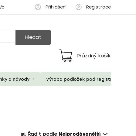
Přihlášení
Registrace
 Volné pozice
Hledat
Prázdný košík
Nákupní
košík
ánky a návody
Výroba podložek pod registrační znač
Ř
Řadit podle:
Nejprodávanější