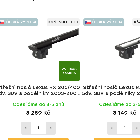
ČESKÁ VÝROBA
Kód:
ANHLE010
ČESKÁ VÝROBA
Kó
DOPRAVA
ZDARMA
třešní nosič Lexus RX 300/400
Střešní nosič Lexus 
dv. SUV s podélníky 2003-2009,
5dv. SUV s podélníky 
WING BLACK tyč | HAKR
WING ALU tyč |
Odesíláme do 3-5 dnů
Odesíláme do 3-
3 259 Kč
3 149 Kč