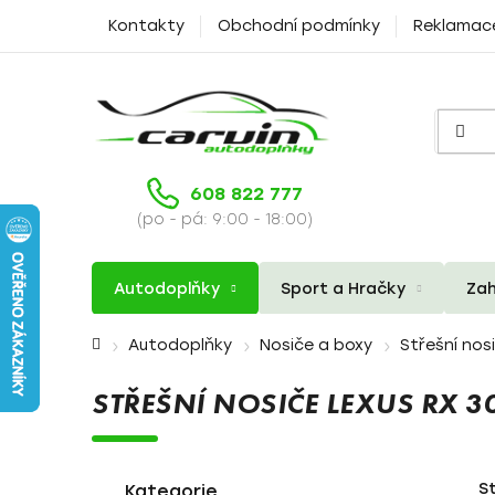
Přejít
Kontakty
Obchodní podmínky
Reklamac
na
obsah
608 822 777
(po - pá: 9:00 - 18:00)
Autodoplňky
Sport a Hračky
Zah
Domů
Autodoplňky
Nosiče a boxy
Střešní nos
STŘEŠNÍ NOSIČE LEXUS RX 
P
K
Přeskočit
S
a