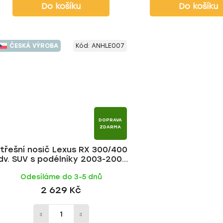
Do košíku
Do košíku
ČESKÁ VÝROBA
Kód:
ANHLE007
DOPRAVA
ZDARMA
třešní nosič Lexus RX 300/400
dv. SUV s podélníky 2003-2009,
ALU tyč | HAKR
Odesíláme do 3-5 dnů
2 629 Kč