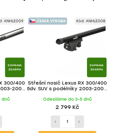
a
z
e
d:
ANHLE009
ČESKÁ VÝROBA
Kód:
ANHLE008
n
í
p
r
o
d
DOPRAVA
DOPRAVA
u
ZDARMA
ZDARMA
k
RX 300/400
Střešní nosič Lexus RX 300/400
t
2003-2009,
5dv. SUV s podélníky 2003-2009,
ů
 HAKR
ALU BLACK tyč | HAKR
5 dnů
Odesíláme do 3-5 dnů
2 799 Kč