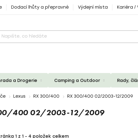
e
Dodací lhůty a přepravné
Výdejní místa
Kariéra /
rada a Drogerie
Camping a Outdoor
Rady, čl
iče
Lexus
RX 300/400
RX 300/400 02/2003-12/2009
300/400 02/2003-12/2009
tránka
1
z
1
-
4
položek celkem