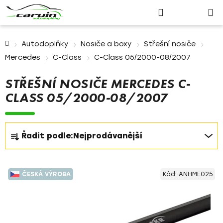
Nákupn
Přejít
Hledat
Přihlášení
na
košík
obsah
Domů
Autodoplňky
Nosiče a boxy
Střešní nosiče
Mercedes
C-Class
C-Class 05/2000-08/2007
STŘEŠNÍ NOSIČE MERCEDES C-
CLASS 05/2000-08/2007
Ř
Řadit podle:
Nejprodávanější
a
z
V
e
ČESKÁ VÝROBA
Kód:
ANHME025
ý
n
p
í
i
p
s
r