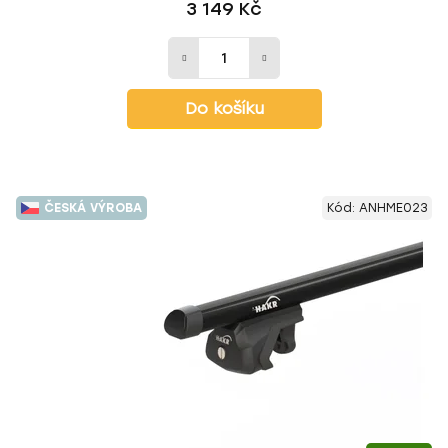
3 149 Kč
Do košíku
ČESKÁ VÝROBA
Kód:
ANHME023