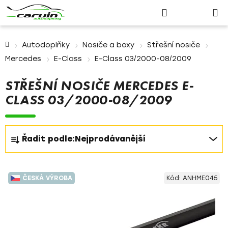
Nákupn
Přejít
Hledat
Přihlášení
na
košík
obsah
Domů
Autodoplňky
Nosiče a boxy
Střešní nosiče
Mercedes
E-Class
E-Class 03/2000-08/2009
STŘEŠNÍ NOSIČE MERCEDES E-
CLASS 03/2000-08/2009
Ř
Řadit podle:
Nejprodávanější
a
z
V
e
ČESKÁ VÝROBA
Kód:
ANHME045
ý
n
p
í
i
p
s
r