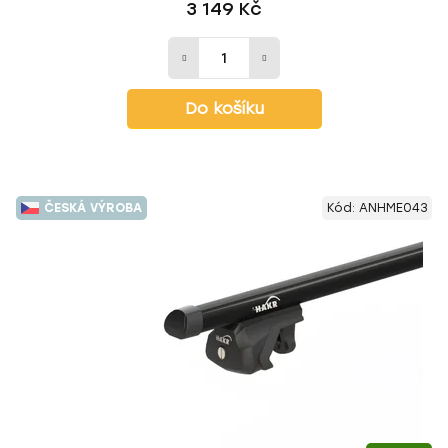
3 149 Kč
Do košíku
ČESKÁ VÝROBA
Kód:
ANHME043