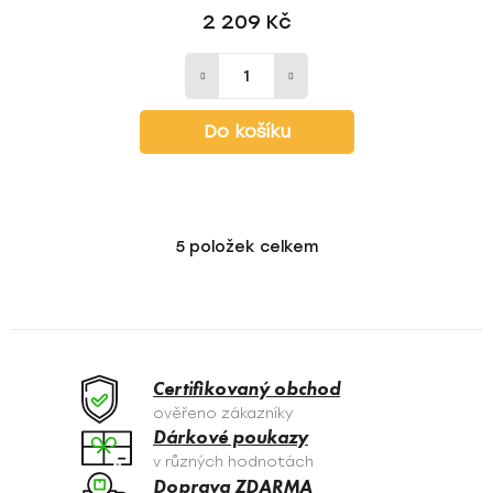
2 209 Kč
Do košíku
5
položek celkem
O
v
l
á
d
a
Certifikovaný obchod
c
ověřeno zákazníky
í
Dárkové poukazy
p
v různých hodnotách
r
Doprava ZDARMA