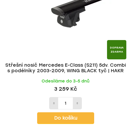
p
o
r
d
o
u
d
k
u
t
k
ů
t
DOPRAVA
ZDARMA
ů
Střešní nosič Mercedes E-Class (S211) 5dv. Combi
s podélníky 2003-2009, WING BLACK tyč | HAKR
Odesíláme do 3-5 dnů
3 259 Kč
Do košíku