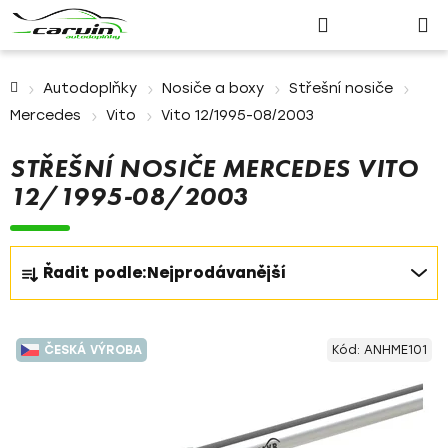
Nákupn
Přejít
Hledat
Přihlášení
na
košík
obsah
Domů
Autodoplňky
Nosiče a boxy
Střešní nosiče
Mercedes
Vito
Vito 12/1995-08/2003
STŘEŠNÍ NOSIČE MERCEDES VITO
12/1995-08/2003
Ř
Řadit podle:
Nejprodávanější
a
z
V
e
ČESKÁ VÝROBA
Kód:
ANHME101
ý
n
p
í
i
p
s
r