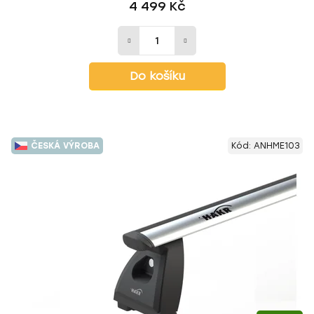
4 499 Kč
Do košíku
ČESKÁ VÝROBA
Kód:
ANHME103