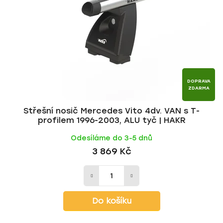
p
o
r
d
o
u
d
k
u
t
k
ů
t
DOPRAVA
ZDARMA
ů
Střešní nosič Mercedes Vito 4dv. VAN s T-
profilem 1996-2003, ALU tyč | HAKR
Odesíláme do 3-5 dnů
3 869 Kč
Do košíku