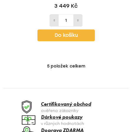
3 449 Kč
Do košíku
5
položek celkem
O
v
l
á
d
a
Certifikovaný obchod
c
ověřeno zákazníky
í
Dárkové poukazy
p
v různých hodnotách
r
Doprava ZDARMA