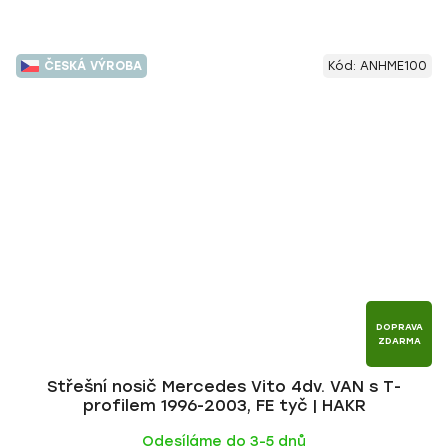
ČESKÁ VÝROBA
Kód:
ANHME100
DOPRAVA
ZDARMA
Střešní nosič Mercedes Vito 4dv. VAN s T-
profilem 1996-2003, FE tyč | HAKR
Odesíláme do 3-5 dnů