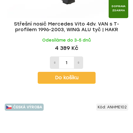
DOPRAVA
ZDARMA
Střešní nosič Mercedes Vito 4dv. VAN s T-
profilem 1996-2003, WING ALU tyč | HAKR
Odesíláme do 3-5 dnů
4 389 Kč
Do košíku
ČESKÁ VÝROBA
Kód:
ANHME102