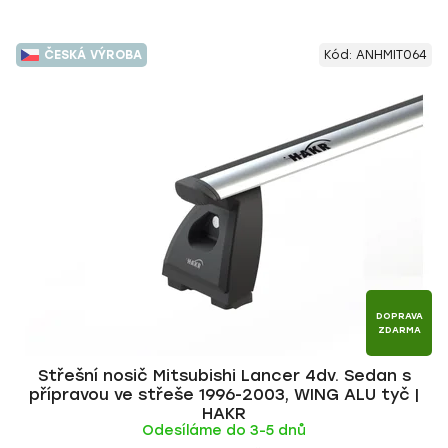
ČESKÁ VÝROBA
Kód:
ANHMIT064
DOPRAVA
ZDARMA
Střešní nosič Mitsubishi Lancer 4dv. Sedan s
přípravou ve střeše 1996-2003, WING ALU tyč |
HAKR
Odesíláme do 3-5 dnů