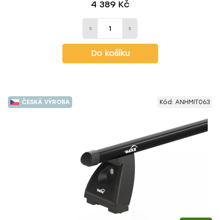
4 389 Kč
Do košíku
ČESKÁ VÝROBA
Kód:
ANHMIT063