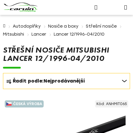
Nákupn
Přejít
Hledat
Přihlášení
na
košík
obsah
Domů
Autodoplňky
Nosiče a boxy
Střešní nosiče
Mitsubishi
Lancer
Lancer 12/1996-04/2010
STŘEŠNÍ NOSIČE MITSUBISHI
LANCER 12/1996-04/2010
Ř
Řadit podle:
Nejprodávanější
a
z
V
e
ČESKÁ VÝROBA
Kód:
ANHMIT065
ý
n
p
í
i
p
s
r