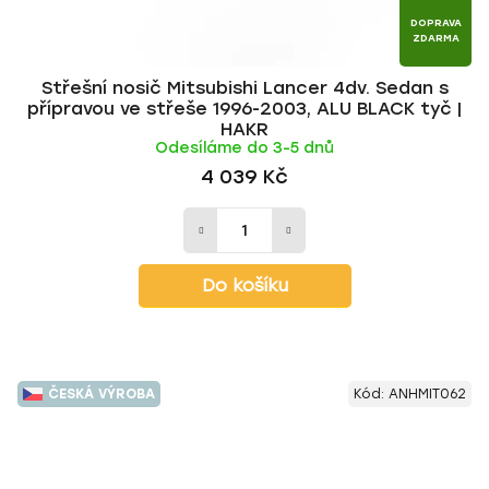
DOPRAVA
ZDARMA
Střešní nosič Mitsubishi Lancer 4dv. Sedan s
přípravou ve střeše 1996-2003, ALU BLACK tyč |
HAKR
Odesíláme do 3-5 dnů
4 039 Kč
Do košíku
ČESKÁ VÝROBA
Kód:
ANHMIT062