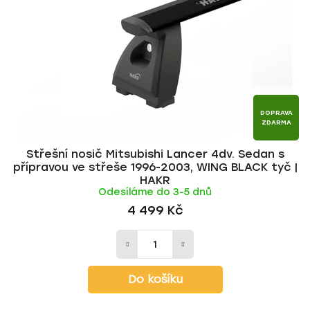
p
o
r
d
o
u
d
k
u
t
k
ů
t
DOPRAVA
ZDARMA
ů
Střešní nosič Mitsubishi Lancer 4dv. Sedan s
přípravou ve střeše 1996-2003, WING BLACK tyč |
HAKR
Odesíláme do 3-5 dnů
4 499 Kč
Do košíku