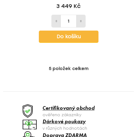
3 449 Kč
Do košíku
5
položek celkem
O
v
l
á
d
a
Certifikovaný obchod
c
ověřeno zákazníky
í
Dárkové poukazy
p
v různých hodnotách
r
Doprava ZDARMA