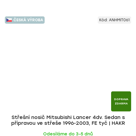
ČESKÁ VÝROBA
Kód:
ANHMIT061
DOPRAVA
ZDARMA
Střešní nosič Mitsubishi Lancer 4dv. Sedan s
přípravou ve střeše 1996-2003, FE tyč | HAKR
Odesíláme do 3-5 dnů