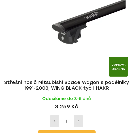
i
p
s
r
p
o
r
d
o
u
d
k
u
t
k
ů
t
DOPRAVA
ZDARMA
ů
Střešní nosič Mitsubishi Space Wagon s podélníky
1991-2003, WING BLACK tyč | HAKR
Odesíláme do 3-5 dnů
3 259 Kč