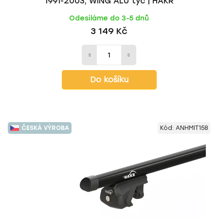
1991-2003, WING ALU tyč | HAKR
Odesíláme do 3-5 dnů
3 149 Kč
Do košíku
ČESKÁ VÝROBA
Kód:
ANHMIT158