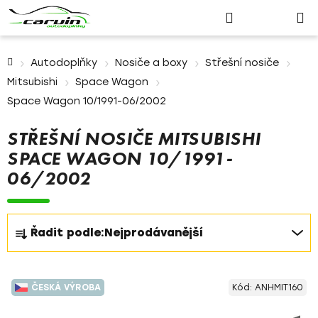
Nákupn
Přejít
Hledat
Přihlášení
na
košík
obsah
Domů
Autodoplňky
Nosiče a boxy
Střešní nosiče
Mitsubishi
Space Wagon
Space Wagon 10/1991-06/2002
STŘEŠNÍ NOSIČE MITSUBISHI
SPACE WAGON 10/1991-
06/2002
Ř
Řadit podle:
Nejprodávanější
a
z
V
e
ČESKÁ VÝROBA
Kód:
ANHMIT160
ý
n
p
í