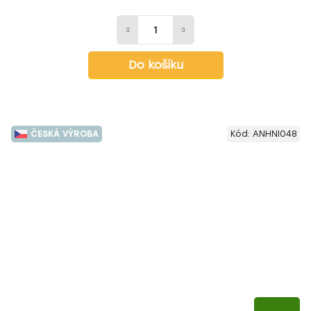
Do košíku
ČESKÁ VÝROBA
Kód:
ANHNI048