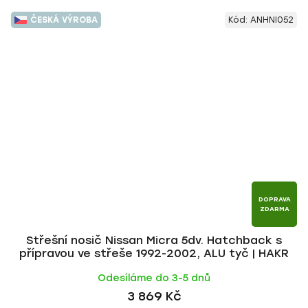
ČESKÁ VÝROBA
Kód:
ANHNI052
DOPRAVA
ZDARMA
Střešní nosič Nissan Micra 5dv. Hatchback s
přípravou ve střeše 1992-2002, ALU tyč | HAKR
Odesíláme do 3-5 dnů
3 869 Kč