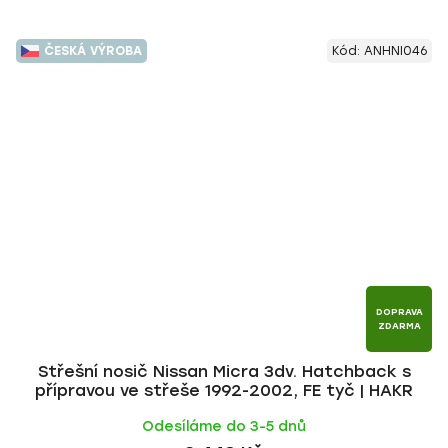
ČESKÁ VÝROBA
Kód:
ANHNI046
DOPRAVA
ZDARMA
Střešní nosič Nissan Micra 3dv. Hatchback s
přípravou ve střeše 1992-2002, FE tyč | HAKR
Odesíláme do 3-5 dnů