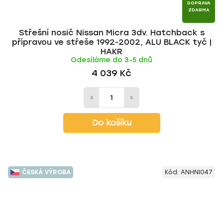
DOPRAVA
ZDARMA
Střešní nosič Nissan Micra 3dv. Hatchback s
přípravou ve střeše 1992-2002, ALU BLACK tyč |
HAKR
Odesíláme do 3-5 dnů
4 039 Kč
Do košíku
ČESKÁ VÝROBA
Kód:
ANHNI047