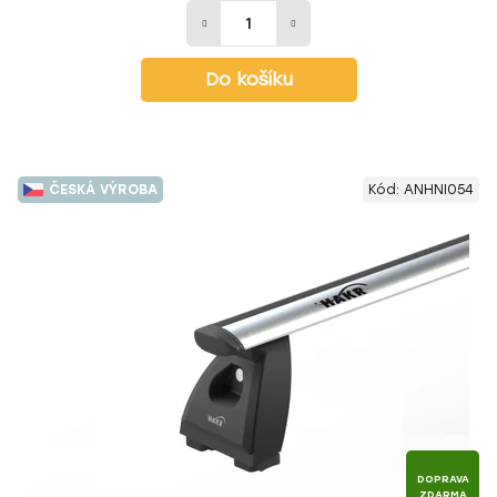
Do košíku
ČESKÁ VÝROBA
Kód:
ANHNI054
DOPRAVA
ZDARMA