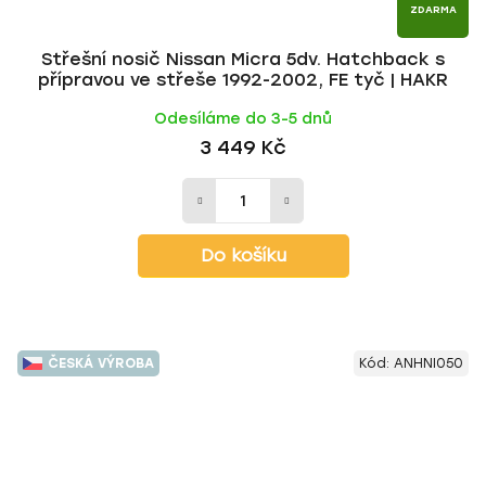
ZDARMA
Střešní nosič Nissan Micra 5dv. Hatchback s
přípravou ve střeše 1992-2002, FE tyč | HAKR
Odesíláme do 3-5 dnů
3 449 Kč
Do košíku
ČESKÁ VÝROBA
Kód:
ANHNI050