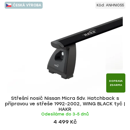
V
e
ČESKÁ VÝROBA
Kód:
ANHNI055
ý
n
p
í
i
p
s
r
p
o
r
d
o
u
d
k
u
t
k
ů
t
DOPRAVA
ZDARMA
ů
Střešní nosič Nissan Micra 5dv. Hatchback s
přípravou ve střeše 1992-2002, WING BLACK tyč |
HAKR
Odesíláme do 3-5 dnů
4 499 Kč