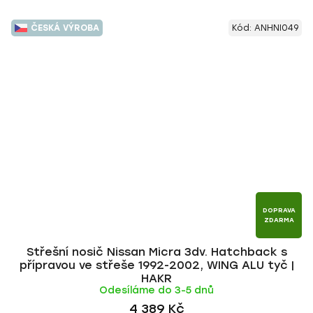
ČESKÁ VÝROBA
Kód:
ANHNI049
DOPRAVA
ZDARMA
Střešní nosič Nissan Micra 3dv. Hatchback s
přípravou ve střeše 1992-2002, WING ALU tyč |
HAKR
Odesíláme do 3-5 dnů
4 389 Kč