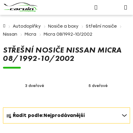
Nákupn
Přejít
Hledat
Přihlášení
na
košík
obsah
Domů
Autodoplňky
Nosiče a boxy
Střešní nosiče
Nissan
Micra
Micra 08/1992-10/2002
STŘEŠNÍ NOSIČE NISSAN MICRA
08/1992-10/2002
3 dveřové
5 dveřové
Ř
Řadit podle:
Nejprodávanější
a
z