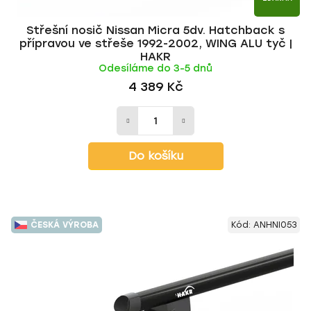
Střešní nosič Nissan Micra 5dv. Hatchback s
přípravou ve střeše 1992-2002, WING ALU tyč |
HAKR
Odesíláme do 3-5 dnů
4 389 Kč
Do košíku
ČESKÁ VÝROBA
Kód:
ANHNI053