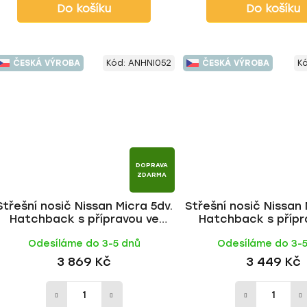
Do košíku
Do košíku
ČESKÁ VÝROBA
Kód:
ANHNI052
ČESKÁ VÝROBA
K
DOPRAVA
ZDARMA
Střešní nosič Nissan Micra 5dv.
Střešní nosič Nissan 
Hatchback s přípravou ve
Hatchback s přípr
střeše 1992-2002, ALU tyč |
střeše 1992-2002, FE 
Odesíláme do 3-5 dnů
Odesíláme do 3-
HAKR
3 869 Kč
3 449 Kč