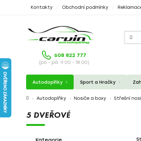
Přejít
Kontakty
Obchodní podmínky
Reklamac
na
obsah
608 822 777
(po - pá: 9:00 - 18:00)
Autodoplňky
Sport a Hračky
Zah
Domů
Autodoplňky
Nosiče a boxy
Střešní nos
5 DVEŘOVÉ
P
K
Přeskočit
S
a