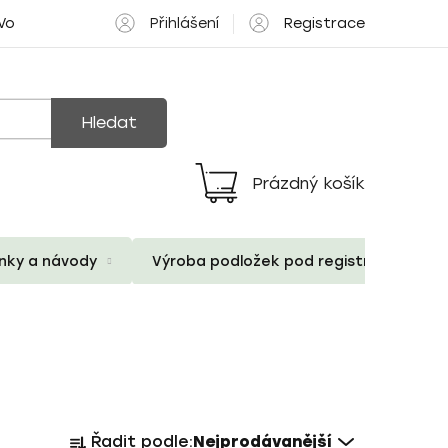
Přihlášení
Registrace
 Volné pozice
Hledat
Prázdný košík
Nákupní
košík
ánky a návody
Výroba podložek pod registrační znač
Ř
Řadit podle:
Nejprodávanější