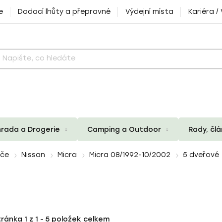
e
Dodací lhůty a přepravné
Výdejní místa
Kariéra /
rada a Drogerie
Camping a Outdoor
Rady, čl
iče
Nissan
Micra
Micra 08/1992-10/2002
5 dveřové
tránka
1
z
1
-
5
položek celkem