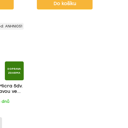
Do košíku
ód:
ANHNI051
DOPRAVA
ZDARMA
Micra 5dv.
avou ve
tyč | HAKR
5 dnů