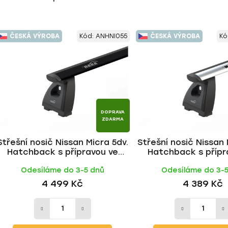
ČESKÁ VÝROBA
Kód:
ANHNI055
ČESKÁ VÝROBA
Kó
DOPRAVA
ZDARMA
Střešní nosič Nissan Micra 5dv.
Střešní nosič Nissan 
Hatchback s přípravou ve
Hatchback s přípr
střeše 1992-2002, WING BLACK
střeše 1992-2002, 
Odesíláme do 3-5 dnů
Odesíláme do 3-
tyč | HAKR
tyč | HAKR
4 499 Kč
4 389 Kč