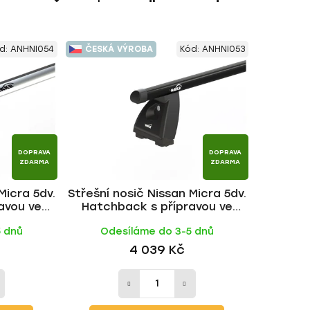
a
z
e
d:
ANHNI054
ČESKÁ VÝROBA
Kód:
ANHNI053
n
í
p
r
o
d
DOPRAVA
DOPRAVA
u
ZDARMA
ZDARMA
k
Micra 5dv.
Střešní nosič Nissan Micra 5dv.
t
avou ve
Hatchback s přípravou ve
ů
WING ALU
střeše 1992-2002, ALU BLACK
5 dnů
Odesíláme do 3-5 dnů
tyč | HAKR
4 039 Kč