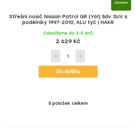
ZDARMA
Střešní nosič Nissan Patrol GR (Y61) 5dv. SUV s
podélníky 1997-2010, ALU tyč | HAKR
Odesíláme do 3-5 dnů
2 629 Kč
Do košíku
5
položek celkem
O
v
l
á
d