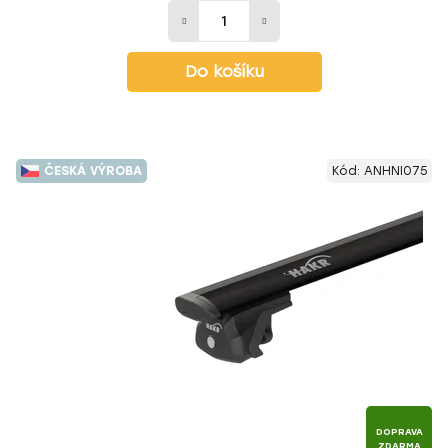
Do košíku
ČESKÁ VÝROBA
Kód:
ANHNI075
DOPRAVA
ZDARMA