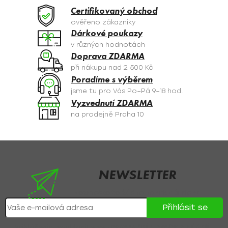
a
Certifikovaný obchod
c
ověřeno zákazníky
í
Dárkové poukazy
p
v různých hodnotách
r
Doprava ZDARMA
v
při nákupu nad 2 500 Kč
k
Poradíme s výběrem
y
jsme tu pro Vás Po–Pá 9–18 hod.
v
Vyzvednutí ZDARMA
ý
na prodejně Praha 10
p
i
s
Z
u
á
p
NEWSLETTER
a
Nezmeškejte žádné novinky či slevy!
t
Přihlásit se
í
Přihlášením souhlasíte se
zpracováním osobních údajů
.