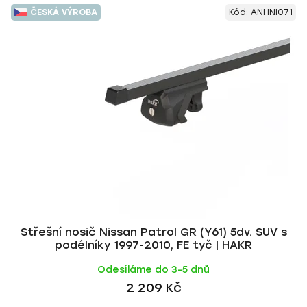
V
e
ČESKÁ VÝROBA
Kód:
ANHNI071
ý
n
p
í
i
p
s
r
p
o
r
d
o
u
d
k
u
t
k
ů
t
ů
Střešní nosič Nissan Patrol GR (Y61) 5dv. SUV s
podélníky 1997-2010, FE tyč | HAKR
Odesíláme do 3-5 dnů
2 209 Kč