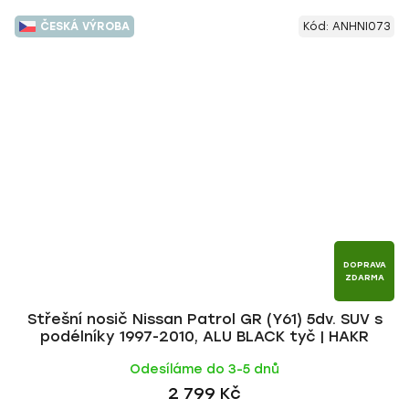
ČESKÁ VÝROBA
Kód:
ANHNI073
DOPRAVA
ZDARMA
Střešní nosič Nissan Patrol GR (Y61) 5dv. SUV s
podélníky 1997-2010, ALU BLACK tyč | HAKR
Odesíláme do 3-5 dnů
2 799 Kč