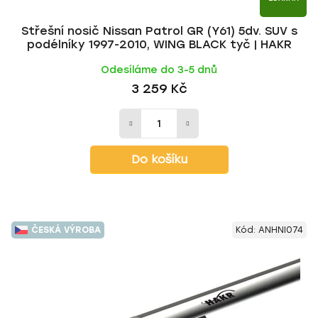
Střešní nosič Nissan Patrol GR (Y61) 5dv. SUV s
podélníky 1997-2010, WING BLACK tyč | HAKR
Odesíláme do 3-5 dnů
3 259 Kč
Do košíku
ČESKÁ VÝROBA
Kód:
ANHNI074