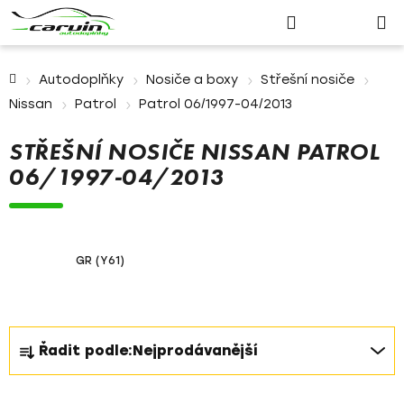
Nákupn
Přejít
Hledat
Přihlášení
na
košík
obsah
Domů
Autodoplňky
Nosiče a boxy
Střešní nosiče
Nissan
Patrol
Patrol 06/1997-04/2013
STŘEŠNÍ NOSIČE NISSAN PATROL
06/1997-04/2013
GR (Y61)
Ř
Řadit podle:
Nejprodávanější
a
z